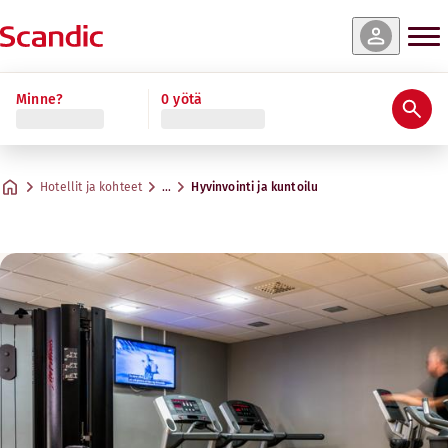
Minne?
0 yötä
Hotellit ja kohteet
…
Hyvinvointi ja kuntoilu