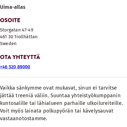
Uima-allas
OSOITE
Storgatan 47-49
461 30
Trollhättan
Sweden
OTA YHTEYTTÄ
+46 520 89000
Vaikka sänkymme ovat mukavat, sinun ei tarvitse
jättää treeniä väliin. Suuntaa yhteistyökumppanin
kuntosalille tai lähialueen parhaille ulkoilureiteille.
Voit myös lainata polkupyörän tai kävelysauvat
vastaanotostamme.