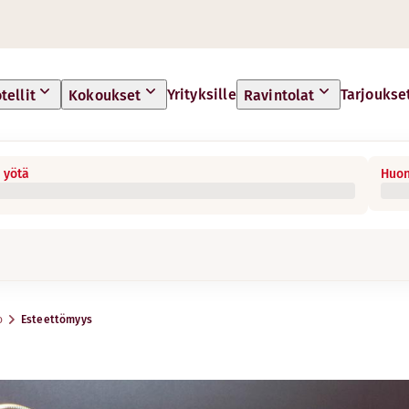
Yrityksille
Tarjoukse
tellit
Kokoukset
Ravintolat
 yötä
Huon
o
Esteettömyys