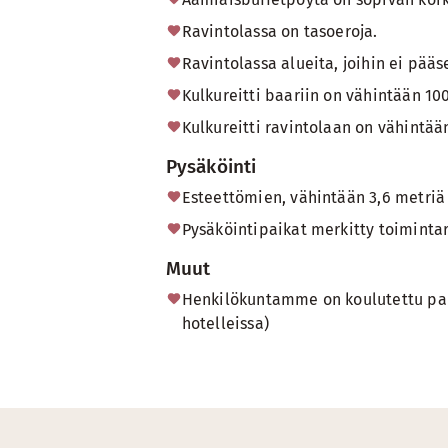
Ravintolassa on tasoeroja.
Ravintolassa alueita, joihin ei pääs
Kulkureitti baariin on vähintään 10
Kulkureitti ravintolaan on vähintää
Pysäköinti
Esteettömien, vähintään 3,6 metriä
Pysäköintipaikat merkitty toimintar
Muut
Henkilökuntamme on koulutettu palv
hotelleissa)