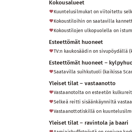
Kokousalueet
Kuuntelusilmukat on viitoitettu selk
Kokoustiloihin on saatavilla kannet
Kokoustilojen ulkopuolella on istu
Esteettömät huoneet
TV:n kaukosäädin on sivupöydällä (k
Esteettömät huoneet – kylpyhu
Saatavilla suihkutuoli (kaikissa Sca
Yleiset tilat – vastaanotto
Vastaanotolta on esteetön kulkureitt
Selkeä reitti sisäänkäynniltä vasta
Vastaanottotiskillä on kuuntelusilm
Yleiset tilat – ravintola ja baari
Aamiaisbuffetpöytä on sopivan korku