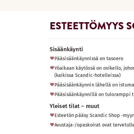
ESTEETTÖMYYS S
Sisäänkäynti
Pääsisäänkäynnissä on tasoero
Yöaikaan käytössä on ovikello, joho
(kaikissa Scandic-hotelleissa)
Pääsisäänkäynnin lähellä on istuma
Pääsisäänkäynnillä on tuloramppi ta
Yleiset tilat – muut
Esteetön pääsy Scandic Shop -myymä
Avustaja-/opaskoirat ovat tervetulle