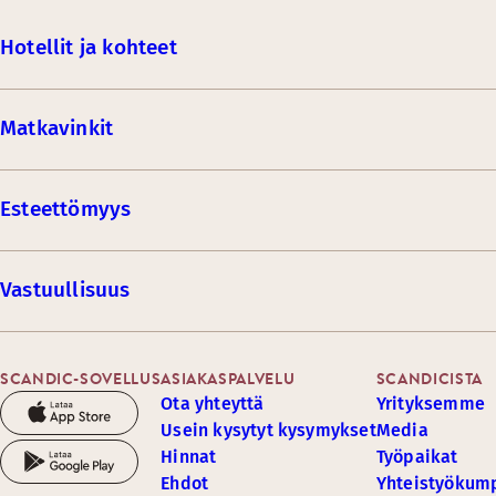
Hotellit ja kohteet
Matkavinkit
Esteettömyys
Vastuullisuus
SCANDIC-SOVELLUS
ASIAKASPALVELU
SCANDICISTA
Ota yhteyttä
Yrityksemme
Usein kysytyt kysymykset
Media
Hinnat
Työpaikat
Ehdot
Yhteistyöku