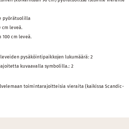
e pyörätuolilla
0 cm leveä.
n 100 cm leveä.
 leveiden pysäköintipaikkojen lukumäärä: 2
ajoitetta kuvaavalla symbolilla.: 2
elemaan toimintarajoitteisia vieraita (kaikissa Scandic-