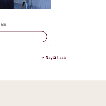
 hlö
Näytä lisää