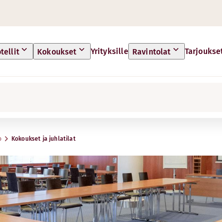
Yrityksille
Tarjoukse
tellit
Kokoukset
Ravintolat
o
Kokoukset ja juhlatilat