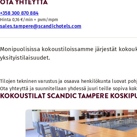
OTA YHTEYTTÄ
+358 300 870 884
Hinta 0,16 €/min + pvm/mpm
sales.tampere@scandichotels.com
Monipuolisissa kokoustiloissamme järjestät kokoukse
yksityistilaisuudet.
Tilojen tekninen varustus ja osaava henkilökunta luovat poh
Ota yhteyttä ja suunnitellaan yhdessä juuri teille sopiva ko
KOKOUSTILAT SCANDIC TAMPERE KOSKIP