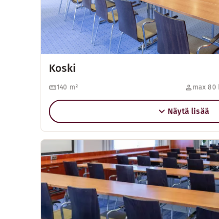
Koski
140
m²
max 80 
Näytä lisää