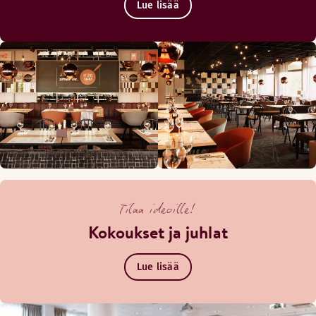
Lue lisää
Tilaa ideoille!
Kokoukset ja juhlat
Lue lisää