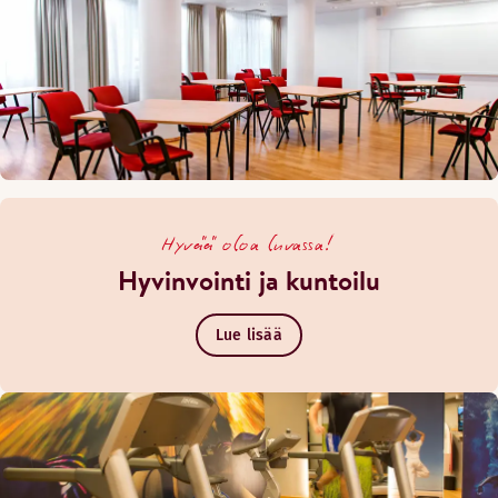
Hyvää oloa luvassa!
Hyvinvointi ja kuntoilu
Lue lisää