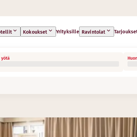
Yrityksille
Tarjoukse
tellit
Kokoukset
Ravintolat
 yötä
Huon