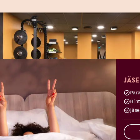
JÄS
Para
Hint
Jäs