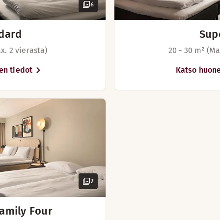
6
dard
Sup
x. 2 vierasta)
20 - 30 m² (Ma
en tiedot
Katso huone
2
amily Four