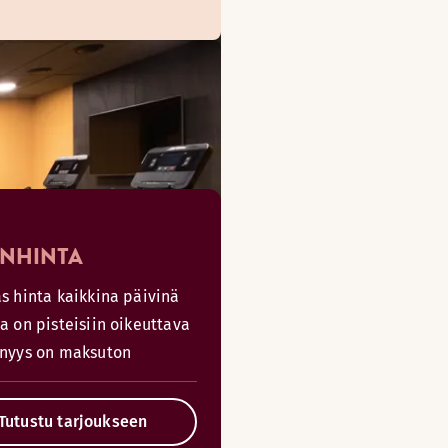
ENHINTA
s hinta kaikkina päivinä
a on pisteisiin oikeuttava
enyys on maksuton
Tutustu tarjoukseen