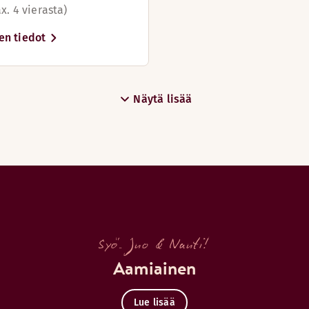
x. 4 vierasta)
en tiedot
Näytä lisää
Syö. Juo & Nauti!
Aamiainen
Lue lisää