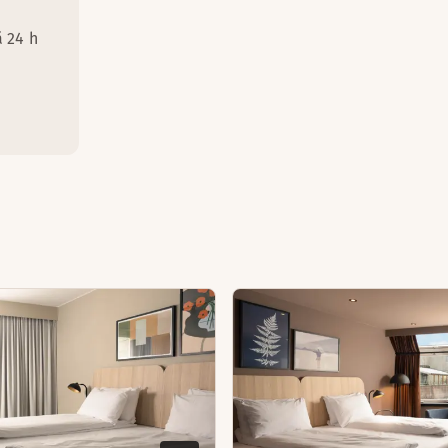
Yläkerroksissa
Kirjoituspöytä ja tuoli
Erillinen makuuhuone
 24 h
Hiustenkuivaaja
Nespresso-kahvikone
Ilman viilennys
Kahvinkeitin
Tallelokero
Erillinen WC (saatavilla osassa h
TV
Parveke tai terassi (saatavilla o
Silitysrauta ja -lauta
Vedenkeitin ja kahvia/teetä
Kirjoituspöytä ja tuoli
Hiustenkuivaaja