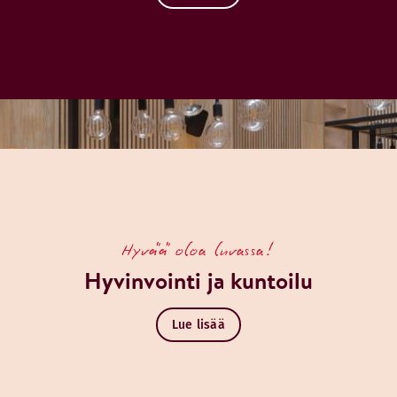
Hyvää oloa luvassa!
Hyvinvointi ja kuntoilu
Lue lisää