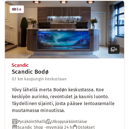
3.6
6
Scandic Bodø
0.1 km kaupungin keskustaan
Yövy lähellä merta Bodøn keskustassa. Koe
keskiyön aurinko, revontulet ja kaunis luonto.
Täydellinen sijainti, josta pääsee lentoasemalle
muutamassa minuutissa.
Pysäköintihalli
Ulkopysäköintialue
Scandic Shop -myymälä 24 h
Ostokset