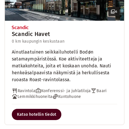
6
Scandic Havet
0 km kaupungin keskustaan
Ainutlaatuinen seikkailuhotelli Bodøn
satamaympäristössä. Koe aktiviteetteja ja
matkakohteita, joita et koskaan unohda. Nauti
henkeäsalpaavista näkymistä ja herkullisesta
ruoasta Roast-ravintolassa.
Ravintola
Konferenssi- ja juhlatiloja
Baari
Lemmikkihuoneita
Kuntohuone
Katso hotellin tiedot