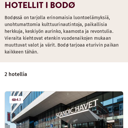
HOTELLIT I BODØ
Bodøssä on tarjolla erinomaisia luontoelämyksiä,
unohtumattomia kulttuurinautintoja, paikallisia
herkkuja, keskiyön aurinko, kaamosta ja revontulia.
Vieraita kiehtovat etenkin vuodenaikojen mukaan
muuttuvat valot ja värit. Bodø tarjoaa eturivin paikan
kaikkeen tähän.
2 hotellia
4.1