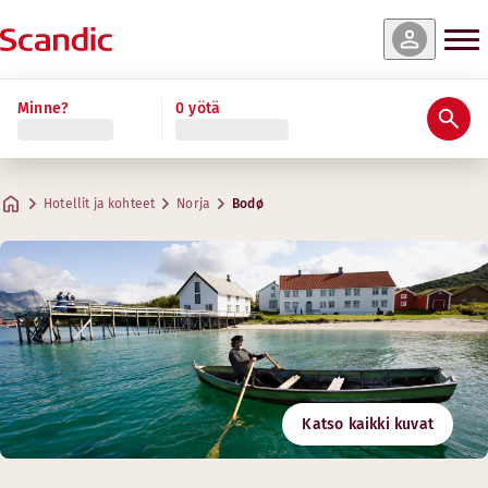
Minne?
0 yötä
Hotellit ja kohteet
Norja
Bodø
Katso kaikki kuvat