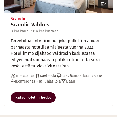
6
Scandic Valdres
0 km kaupungin keskustaan
Tervetuloa hotelliimme, joka palkittiin alueen
parhaasta hotelliaamiaisesta vuonna 2022!
Hotellimme sijaitsee Valdresin keskustassa
lyhyen matkan päässä patikointipoluilta sekä
kesä- että talviaktiviteeteista.
Uima-allas
Ravintola
Sähköauton latauspiste
Konferenssi- ja juhlatiloja
Baari
Katso hotellin tiedot