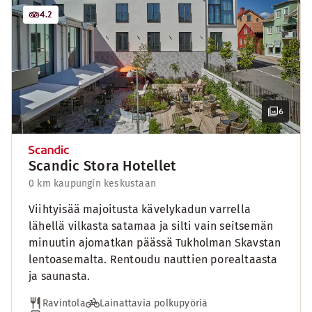
4.2
6
Scandic Stora Hotellet
0 km kaupungin keskustaan
Viihtyisää majoitusta kävelykadun varrella
lähellä vilkasta satamaa ja silti vain seitsemän
minuutin ajomatkan päässä Tukholman Skavstan
lentoasemalta. Rentoudu nauttien porealtaasta
ja saunasta.
Ravintola
Lainattavia polkupyöriä