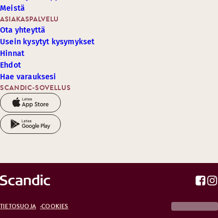
Meistä
ASIAKASPALVELU
Ota yhteyttä
Usein kysytyt kysymykset
Hinnat
Ehdot
Hae varauksesi
SCANDIC-SOVELLUS
TIETOSUOJA
COOKIES