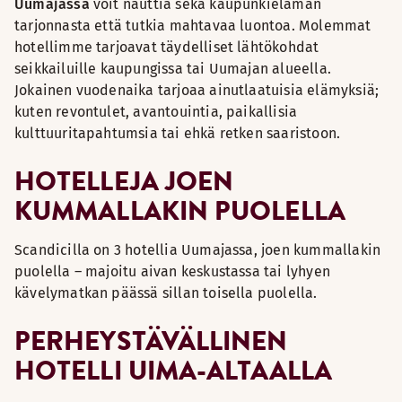
Uumajassa
voit nauttia sekä kaupunkielämän
tarjonnasta että tutkia mahtavaa luontoa. Molemmat
hotellimme tarjoavat täydelliset lähtökohdat
seikkailuille kaupungissa tai Uumajan alueella.
Jokainen vuodenaika tarjoaa ainutlaatuisia elämyksiä;
kuten revontulet, avantouintia, paikallisia
kulttuuritapahtumsia tai ehkä retken saaristoon.
HOTELLEJA JOEN
KUMMALLAKIN PUOLELLA
Scandicilla on 3 hotellia Uumajassa, joen kummallakin
puolella – majoitu aivan keskustassa tai lyhyen
kävelymatkan päässä sillan toisella puolella.
PERHEYSTÄVÄLLINEN
HOTELLI UIMA-ALTAALLA