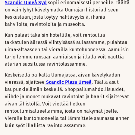
Scandic Umeå Syd
sopii erinomaisesti perheille. Täältä
on vain lyhyt kävelymatka Uumajan historialliseen
keskustaan, josta löytyy nähtävyyksiä, ihania
kahviloita, ravintoloita ja museoita.
Kun palaat takaisin hotellille, voit rentoutua
takkatulen ääressä viihtyisässä aulassamme, pulahtaa
uima-altaaseen tai vierailla kuntohuoneessa. Aamuisin
tarjoilemme runsaan aamiaisen ja illalla voit nauttia
aterian suositussa ravintolassamme.
Keskeisellä paikalla Uumajassa, aivan kävelykadun
vieressä, sijaitsee
Scandic Plaza Umeå
. Täällä asut
kaupunkielämän keskellä. Shoppailumahdollisuudet,
viihde ja monet mukavat ravintolat ja baarit sijaitsevat
aivan lähistöllä. Voit viettää hetken
rentoutumisalueellamme, josta on näkymät joelle.
Vieraile kuntohuoneella tai lämmittele saunassa ennen
kuin syöt illallista ravintolassamme.