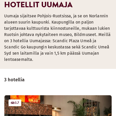
HOTELLIT UUMAJA
Uumaja sijaitsee Pohjois-Ruotsissa, ja se on Norlannin
alueen suurin kaupunki. Kaupungilla on paljon
tarjottavaa kulttuurista kiinnostuneille, mukaan lukien
Ruotsin johtava nykytaiteen museo, Bildmuseet. Meillä
on 3 hotellia Uumajassa: Scandic Plaza Umeå ja
Scandic Go kaupungin keskustassa sekä Scandic Umeå
Syd sen laitamilla ja vain 1,5 km päässä Uumajan
lentoasemalta.
3 hotellia
3.7