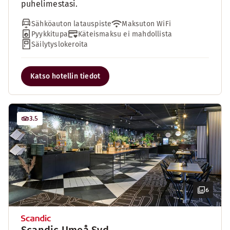
puhelimestasi.
Sähköauton latauspiste
Maksuton WiFi
Pyykkitupa
Käteismaksu ei mahdollista
Säilytyslokeroita
Katso hotellin tiedot
3.5
6