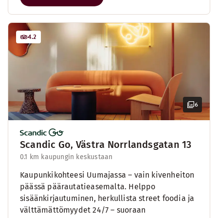
4.2
6
Scandic Go, Västra Norrlandsgatan 13
0.1 km kaupungin keskustaan
Kaupunkikohteesi Uumajassa – vain kivenheiton
päässä päärautatieasemalta. Helppo
sisäänkirjautuminen, herkullista street foodia ja
välttämättömyydet 24/7 – suoraan