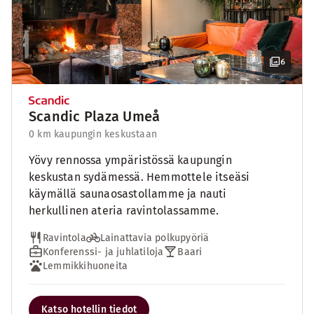
6
Scandic Plaza Umeå
0 km kaupungin keskustaan
Yövy rennossa ympäristössä kaupungin
keskustan sydämessä. Hemmottele itseäsi
käymällä saunaosastollamme ja nauti
herkullinen ateria ravintolassamme.
Ravintola
Lainattavia polkupyöriä
Konferenssi- ja juhlatiloja
Baari
Lemmikkihuoneita
Katso hotellin tiedot