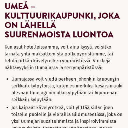
UMEÅ –
KULTTUURIKAUPUNKI, JOKA
ON LÄHELLÄ
SUURENMOISTA LUONTOA
Kun asut hotelleissamme, voit aina kysyä, voisitko
lainata yhtä maksuttomista polkupyöristämme, tai
tehdä pitkän kävelyretken ympäristössä. Vinkkejä
nähtävyyksiin Uumajassa ja sen ympäristössä:
Uumajassa voit viedä perheen johonkin kaupungin
seikkailukylpylöistä, kuten esimerkiksi kesäisin auki
olevaan Umelagunin ulkokylpylään tai Aquarenan
seikkailukylpylään.
Jos kaipaat kävelyretkeä, voit ylittää sillan joen
toiselle puolelle ja vierailla Bildmuseetissa, joka on
yksi Uumajan suosituimmista ja inspiroivimmista