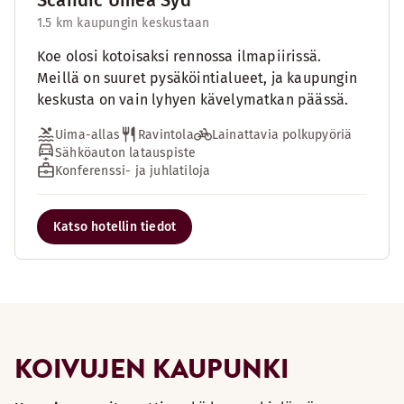
Scandic Umeå Syd
1.5 km kaupungin keskustaan
Koe olosi kotoisaksi rennossa ilmapiirissä.
Meillä on suuret pysäköintialueet, ja kaupungin
keskusta on vain lyhyen kävelymatkan päässä.
Uima-allas
Ravintola
Lainattavia polkupyöriä
Sähköauton latauspiste
Konferenssi- ja juhlatiloja
Katso hotellin tiedot
KOIVUJEN KAUPUNKI