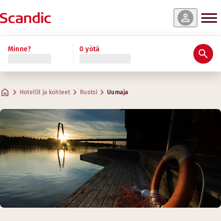
Minne?
0 yötä
Hotellit ja kohteet
Ruotsi
Uumaja