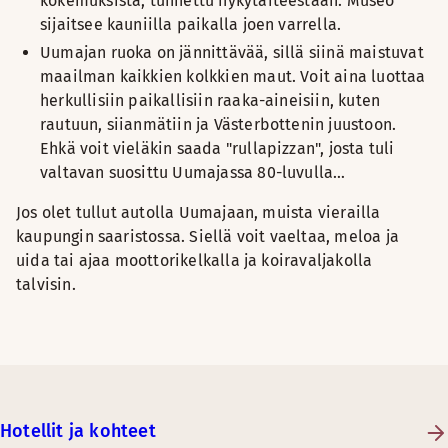
kokemuksista, tunnettu nykytaiteestaan. Museo
sijaitsee kauniilla paikalla joen varrella.
Uumajan ruoka on jännittävää, sillä siinä maistuvat
maailman kaikkien kolkkien maut. Voit aina luottaa
herkullisiin paikallisiin raaka-aineisiin, kuten
rautuun, siianmätiin ja Västerbottenin juustoon.
Ehkä voit vieläkin saada "rullapizzan", josta tuli
valtavan suosittu Uumajassa 80-luvulla…
Jos olet tullut autolla Uumajaan, muista vierailla
kaupungin saaristossa. Siellä voit vaeltaa, meloa ja
uida tai ajaa moottorikelkalla ja koiravaljakolla
talvisin.
Hotellit ja kohteet