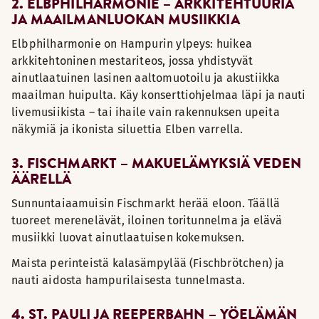
2. ELBPHILHARMONIE – ARKKITEHTUURIA
JA MAAILMANLUOKAN MUSIIKKIA
Elbphilharmonie on Hampurin ylpeys: huikea
arkkitehtoninen mestariteos, jossa yhdistyvät
ainutlaatuinen lasinen aaltomuotoilu ja akustiikka
maailman huipulta. Käy konserttiohjelmaa läpi ja nauti
livemusiikista – tai ihaile vain rakennuksen upeita
näkymiä ja ikonista siluettia Elben varrella.
3. FISCHMARKT – MAKUELÄMYKSIÄ VEDEN
ÄÄRELLÄ
Sunnuntaiaamuisin Fischmarkt herää eloon. Täällä
tuoreet merenelävät, iloinen toritunnelma ja elävä
musiikki luovat ainutlaatuisen kokemuksen.
Maista perinteistä kalasämpylää (Fischbrötchen) ja
nauti aidosta hampurilaisesta tunnelmasta.
4. ST. PAULI JA REEPERBAHN – YÖELÄMÄN