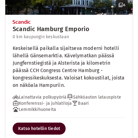
6
Scandic Hamburg Emporio
0 km kaupungin keskustaan
Keskeisellä paikalla sijaitseva moderni hotelli
lähellä Gänsemarktia. Kävelymatkan päässä
Jungfernstiegistä ja Alsterista ja kilometrin
päässä CCH Congress Centre Hamburg -
kongressikeskuksesta. Valoisat kokoustilat, joista
on näköala Hampuriin.
Lainattavia polkupyöriä
Sähköauton latauspiste
Konferenssi- ja juhlatiloja
Baari
Lemmikkihuoneita
Katso hotellin tiedot