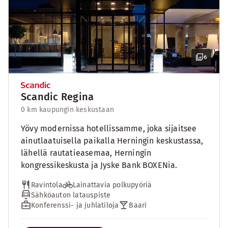
6
Scandic Regina
0 km kaupungin keskustaan
Yövy modernissa hotellissamme, joka sijaitsee
ainutlaatuisella paikalla Herningin keskustassa,
lähellä rautatieasemaa, Herningin
kongressikeskusta ja Jyske Bank BOXENia.
Ravintola
Lainattavia polkupyöriä
Sähköauton latauspiste
Konferenssi- ja juhlatiloja
Baari