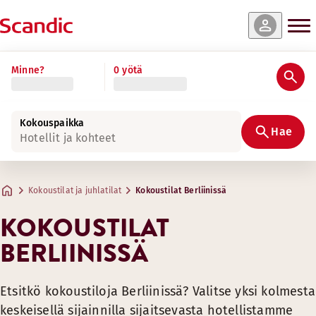
Minne?
0 yötä
Kokouspaikka
Hae
Hotellit ja kohteet
Kokoustilat ja juhlatilat
Kokoustilat Berliinissä
KOKOUSTILAT
BERLIINISSÄ
Etsitkö kokoustiloja Berliinissä? Valitse yksi kolmesta
keskeisellä sijainnilla sijaitsevasta hotellistamme