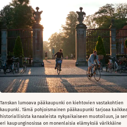
Tanskan lumoava pääkaupunki on kiehtovien vastakohtien
kaupunki. Tämä pohjoismainen pääkaupunki tarjoaa kaikke
historiallisista kanaaleista nykyaikaiseen muotoiluun, ja se
eri kaupunginosissa on monenlaisia elämyksiä värikkäine