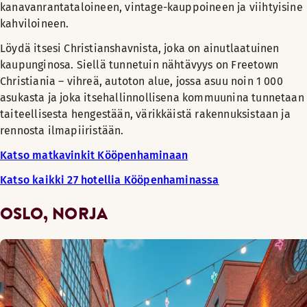
kanavanrantataloineen, vintage-kauppoineen ja viihtyisine
kahviloineen.
Löydä itsesi Christianshavnista, joka on ainutlaatuinen
kaupunginosa. Siellä tunnetuin nähtävyys on Freetown
Christiania – vihreä, autoton alue, jossa asuu noin 1 000
asukasta ja joka itsehallinnollisena kommuunina tunnetaan
taiteellisesta hengestään, värikkäistä rakennuksistaan ja
rennosta ilmapiiristään.
Katso matkavinkit Kööpenhaminaan
Katso kaikki 27 hotellia Kööpenhaminassa
OSLO, NORJA