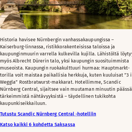
Historia havisee Nürnbergin vanhassakaupungissa –
Kaiserburg-linnassa, ristikkorakenteisissa taloissa ja
kaupunginmuurin varrella kulkevilla kujilla. Lähistöltä löyty
myös Albrecht Dürerin talo, yksi kaupungin suosituimmista
museoista. Kaupungin ruokakulttuuri hurmaa: Hauptmarkt-
torilla voit maistaa paikallisia herkkuja, kuten kuuluisat ”3 
Weggla” Rostbratwurst-makkarat. Hotellimme, Scandic
Nürnberg Central, sijaitsee vain muutaman minuutin päässä
tärkeimmistä nähtävyyksistä – täydellinen tukikohta
kaupunkiseikkailuun.
Tutustu Scandic Nürnberg Central -hotelliin
Katso kaikki 6 kohdetta Saksassa