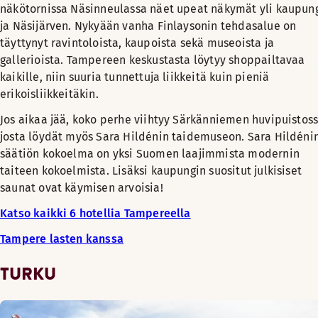
näkötornissa Näsinneulassa näet upeat näkymät yli kaupun
ja Näsijärven. Nykyään vanha Finlaysonin tehdasalue on
täyttynyt ravintoloista, kaupoista sekä museoista ja
gallerioista. Tampereen keskustasta löytyy shoppailtavaa
kaikille, niin suuria tunnettuja liikkeitä kuin pieniä
erikoisliikkeitäkin.
Jos aikaa jää, koko perhe viihtyy Särkänniemen huvipuistoss
josta löydät myös Sara Hildénin taidemuseon. Sara Hildéni
säätiön kokoelma on yksi Suomen laajimmista modernin
taiteen kokoelmista. Lisäksi kaupungin suositut julkisiset
saunat ovat käymisen arvoisia!
Katso kaikki 6 hotellia Tampereella
Tampere lasten kanssa
TURKU