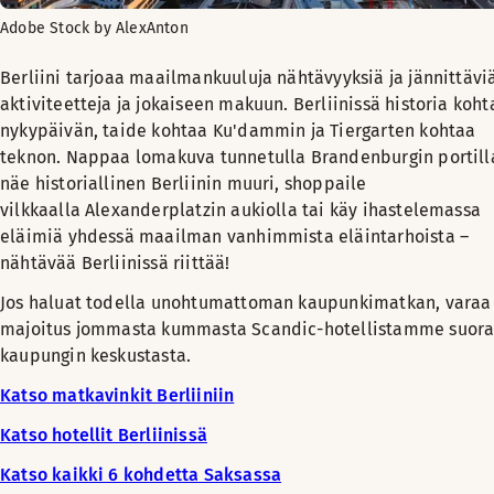
Adobe Stock by AlexAnton
Berliini tarjoaa maailmankuuluja nähtävyyksiä ja jännittävi
aktiviteetteja ja jokaiseen makuun. Berliinissä historia koht
nykypäivän, taide kohtaa Ku'dammin ja Tiergarten kohtaa
teknon. Nappaa lomakuva tunnetulla Brandenburgin portill
näe historiallinen Berliinin muuri, shoppaile
vilkkaalla Alexanderplatzin aukiolla tai käy ihastelemassa
eläimiä yhdessä maailman vanhimmista eläintarhoista –
nähtävää Berliinissä riittää!
Jos haluat todella unohtumattoman kaupunkimatkan, varaa
majoitus jommasta kummasta Scandic-hotellistamme suor
kaupungin keskustasta.
Katso matkavinkit Berliiniin
Katso hotellit Berliinissä
Katso kaikki 6 kohdetta Saksassa