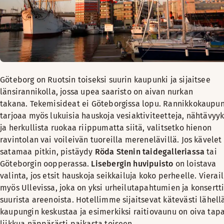
Göteborg on Ruotsin toiseksi suurin kaupunki ja sijaitsee
länsirannikolla, jossa upea saaristo on aivan nurkan
takana. Tekemisideat ei Göteborgissa lopu. Rannikkokaupun
tarjoaa myös lukuisia hauskoja vesiaktiviteetteja, nähtävyyk
ja herkullista ruokaa riippumatta siitä, valitsetko hienon
ravintolan vai voileivän tuoreilla merenelävillä. Jos kävelet
satamaa pitkin, pistäydy
Röda Stenin taidegalleriassa
tai
Göteborgin oopperassa.
Lisebergin huvipuisto
on loistava
valinta, jos etsit hauskoja seikkailuja koko perheelle. Vierai
myös Ullevissa, joka on yksi urheilutapahtumien ja konsertt
suurista areenoista. Hotellimme sijaitsevat kätevästi lähell
kaupungin keskustaa ja esimerkiksi raitiovaunu on oiva tap
liikkua näppärästi paikasta toiseen.