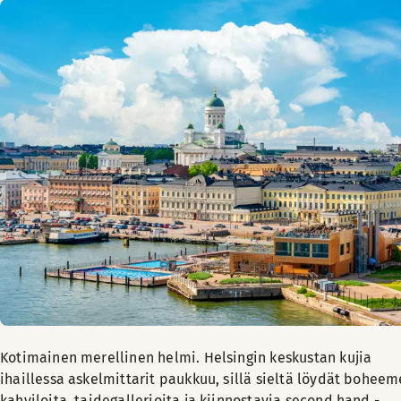
Kotimainen merellinen helmi. Helsingin keskustan kujia
ihaillessa askelmittarit paukkuu, sillä sieltä löydät boheem
kahviloita, taidegallerioita ja kiinnostavia second hand -