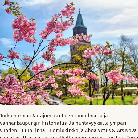
Turku hurmaa Aurajoen rantojen tunnelmalla ja
vanhankaupungin historiallisilla nähtävyyksillä ympäri
vuoden. Turun linna, Tuomiokirkko ja Aboa Vetus & Ars Nova
vievät matkailijan aikamatkalle menneeseen, kun taas Turu