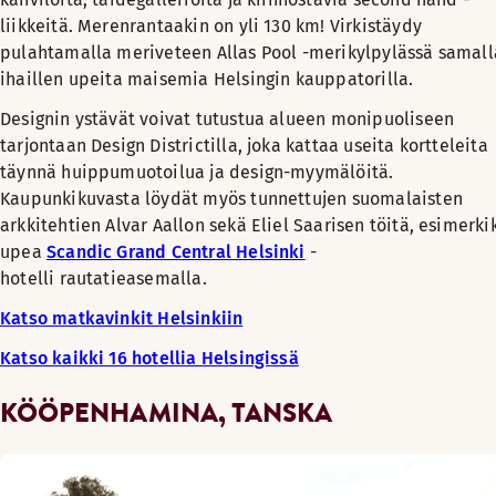
liikkeitä. Merenrantaakin on yli 130 km! Virkistäydy
pulahtamalla meriveteen Allas Pool -merikylpylässä samall
ihaillen upeita maisemia Helsingin kauppatorilla.
Designin ystävät voivat tutustua alueen monipuoliseen
tarjontaan Design Districtilla, joka kattaa useita kortteleita
täynnä huippumuotoilua ja design-myymälöitä.
Kaupunkikuvasta löydät myös tunnettujen suomalaisten
arkkitehtien Alvar Aallon sekä Eliel Saarisen töitä, esimerki
upea
Scandic Grand Central Helsinki
-
hotelli rautatieasemalla.
Katso matkavinkit Helsinkiin
Katso kaikki 16 hotellia Helsingissä
KÖÖPENHAMINA, TANSKA