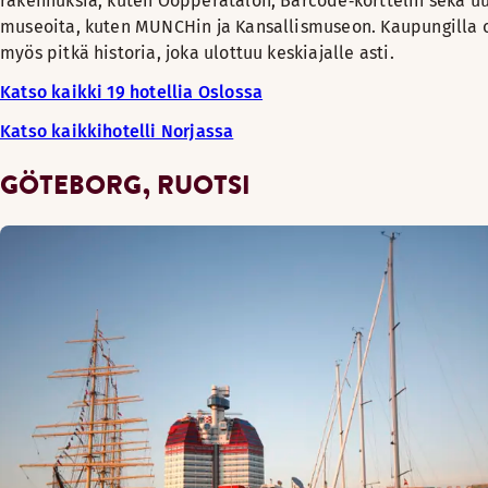
rakennuksia, kuten Oopperatalon, Barcode‑korttelin sekä u
museoita, kuten MUNCHin ja Kansallismuseon. Kaupungilla 
myös pitkä historia, joka ulottuu keskiajalle asti.
Katso kaikki 19 hotellia Oslossa
Katso kaikkihotelli Norjassa
GÖTEBORG, RUOTSI