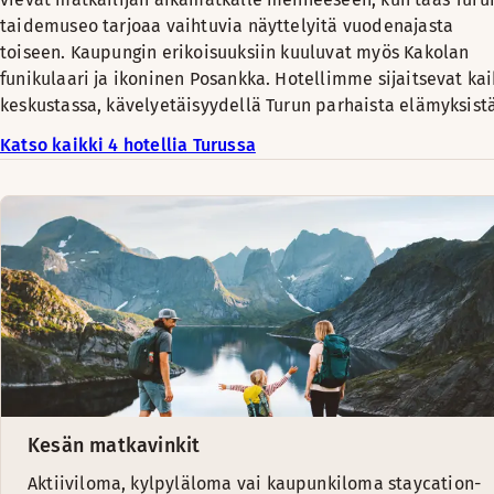
taidemuseo tarjoaa vaihtuvia näyttelyitä vuodenajasta
toiseen. Kaupungin erikoisuuksiin kuuluvat myös Kakolan
funikulaari ja ikoninen Posankka. Hotellimme sijaitsevat kai
keskustassa, kävelyetäisyydellä Turun parhaista elämyksistä
Katso kaikki 4 hotellia Turussa
Kesän matkavinkit
Aktiiviloma, kylpyläloma vai kaupunkiloma staycation-