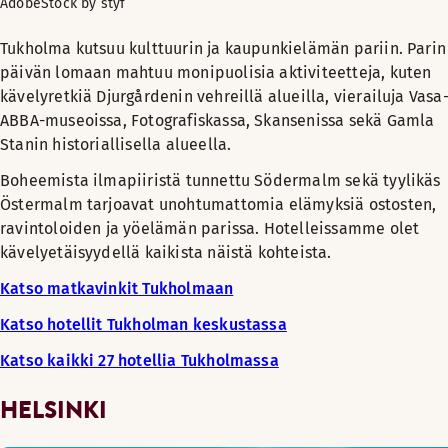
AdobeStock by styf
Tukholma kutsuu kulttuurin ja kaupunkielämän pariin. Parin
päivän lomaan mahtuu monipuolisia aktiviteetteja, kuten
kävelyretkiä Djurgårdenin vehreillä alueilla, vierailuja Vasa-
ABBA-museoissa, Fotografiskassa, Skansenissa sekä Gamla
Stanin historiallisella alueella.
Boheemista ilmapiiristä tunnettu Södermalm sekä tyylikäs
Östermalm tarjoavat unohtumattomia elämyksiä ostosten,
ravintoloiden ja yöelämän parissa. Hotelleissamme olet
kävelyetäisyydellä kaikista näistä kohteista.
Katso matkavinkit Tukholmaan
Katso hotellit Tukholman keskustassa
Katso kaikki 27 hotellia Tukholmassa
HELSINKI