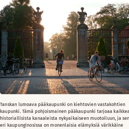
Tanskan lumoava pääkaupunki on kiehtovien vastakohtien
kaupunki. Tämä pohjoismainen pääkaupunki tarjoaa kaikke
historiallisista kanaaleista nykyaikaiseen muotoiluun, ja se
eri kaupunginosissa on monenlaisia elämyksiä värikkäine