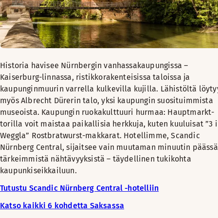
Historia havisee Nürnbergin vanhassakaupungissa –
Kaiserburg-linnassa, ristikkorakenteisissa taloissa ja
kaupunginmuurin varrella kulkevilla kujilla. Lähistöltä löyty
myös Albrecht Dürerin talo, yksi kaupungin suosituimmista
museoista. Kaupungin ruokakulttuuri hurmaa: Hauptmarkt-
torilla voit maistaa paikallisia herkkuja, kuten kuuluisat ”3 
Weggla” Rostbratwurst-makkarat. Hotellimme, Scandic
Nürnberg Central, sijaitsee vain muutaman minuutin päässä
tärkeimmistä nähtävyyksistä – täydellinen tukikohta
kaupunkiseikkailuun.
Tutustu Scandic Nürnberg Central -hotelliin
Katso kaikki 6 kohdetta Saksassa