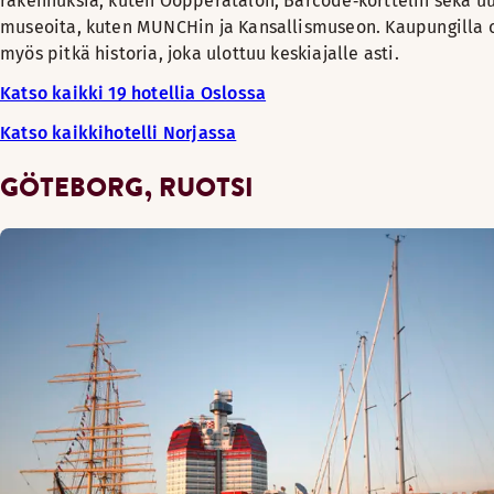
rakennuksia, kuten Oopperatalon, Barcode‑korttelin sekä u
museoita, kuten MUNCHin ja Kansallismuseon. Kaupungilla 
myös pitkä historia, joka ulottuu keskiajalle asti.
Katso kaikki 19 hotellia Oslossa
Katso kaikkihotelli Norjassa
GÖTEBORG, RUOTSI