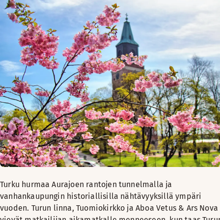
Turku hurmaa Aurajoen rantojen tunnelmalla ja
vanhankaupungin historiallisilla nähtävyyksillä ympäri
vuoden. Turun linna, Tuomiokirkko ja Aboa Vetus & Ars Nova
vievät matkailijan aikamatkalle menneeseen, kun taas Turu