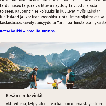
taidemuseo tarjoaa vaihtuvia näyttelyitä vuodenajasta
toiseen. Kaupungin erikoisuuksiin kuuluvat myös Kakolan
funikulaari ja ikoninen Posankka. Hotellimme sijaitsevat kai
keskustassa, kävelyetäisyydellä Turun parhaista elämyksistä
Katso kaikki 4 hotellia Turussa
Kesän matkavinkit
Aktiiviloma, kylpyläloma vai kaupunkiloma staycation-