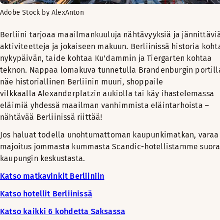
Adobe Stock by AlexAnton
Berliini tarjoaa maailmankuuluja nähtävyyksiä ja jännittävi
aktiviteetteja ja jokaiseen makuun. Berliinissä historia koht
nykypäivän, taide kohtaa Ku'dammin ja Tiergarten kohtaa
teknon. Nappaa lomakuva tunnetulla Brandenburgin portill
näe historiallinen Berliinin muuri, shoppaile
vilkkaalla Alexanderplatzin aukiolla tai käy ihastelemassa
eläimiä yhdessä maailman vanhimmista eläintarhoista –
nähtävää Berliinissä riittää!
Jos haluat todella unohtumattoman kaupunkimatkan, varaa
majoitus jommasta kummasta Scandic-hotellistamme suor
kaupungin keskustasta.
Katso matkavinkit Berliiniin
Katso hotellit Berliinissä
Katso kaikki 6 kohdetta Saksassa