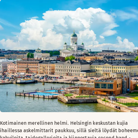
Kotimainen merellinen helmi. Helsingin keskustan kujia
ihaillessa askelmittarit paukkuu, sillä sieltä löydät boheem
kahviloita, taidegallerioita ja kiinnostavia second hand -