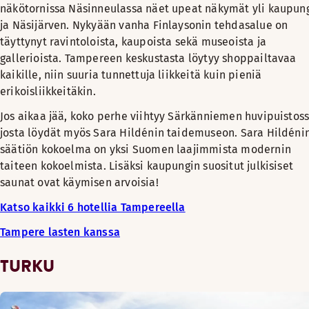
näkötornissa Näsinneulassa näet upeat näkymät yli kaupun
ja Näsijärven. Nykyään vanha Finlaysonin tehdasalue on
täyttynyt ravintoloista, kaupoista sekä museoista ja
gallerioista. Tampereen keskustasta löytyy shoppailtavaa
kaikille, niin suuria tunnettuja liikkeitä kuin pieniä
erikoisliikkeitäkin.
Jos aikaa jää, koko perhe viihtyy Särkänniemen huvipuistoss
josta löydät myös Sara Hildénin taidemuseon. Sara Hildéni
säätiön kokoelma on yksi Suomen laajimmista modernin
taiteen kokoelmista. Lisäksi kaupungin suositut julkisiset
saunat ovat käymisen arvoisia!
Katso kaikki 6 hotellia Tampereella
Tampere lasten kanssa
TURKU