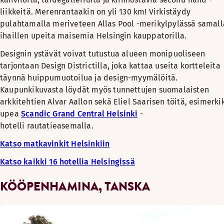
liikkeitä. Merenrantaakin on yli 130 km! Virkistäydy
pulahtamalla meriveteen Allas Pool -merikylpylässä samall
ihaillen upeita maisemia Helsingin kauppatorilla.
Designin ystävät voivat tutustua alueen monipuoliseen
tarjontaan Design Districtilla, joka kattaa useita kortteleita
täynnä huippumuotoilua ja design-myymälöitä.
Kaupunkikuvasta löydät myös tunnettujen suomalaisten
arkkitehtien Alvar Aallon sekä Eliel Saarisen töitä, esimerki
upea
Scandic Grand Central Helsinki
-
hotelli rautatieasemalla.
Katso matkavinkit Helsinkiin
Katso kaikki 16 hotellia Helsingissä
KÖÖPENHAMINA, TANSKA