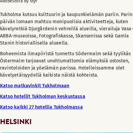
AdobeStock by styf
Tukholma kutsuu kulttuurin ja kaupunkielämän pariin. Parin
päivän lomaan mahtuu monipuolisia aktiviteetteja, kuten
kävelyretkiä Djurgårdenin vehreillä alueilla, vierailuja Vasa-
ABBA-museoissa, Fotografiskassa, Skansenissa sekä Gamla
Stanin historiallisella alueella.
Boheemista ilmapiiristä tunnettu Södermalm sekä tyylikäs
Östermalm tarjoavat unohtumattomia elämyksiä ostosten,
ravintoloiden ja yöelämän parissa. Hotelleissamme olet
kävelyetäisyydellä kaikista näistä kohteista.
Katso matkavinkit Tukholmaan
Katso hotellit Tukholman keskustassa
Katso kaikki 27 hotellia Tukholmassa
HELSINKI