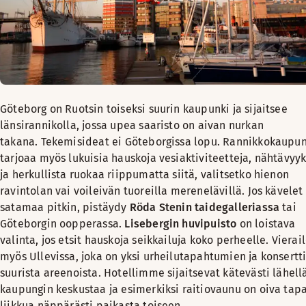
Göteborg on Ruotsin toiseksi suurin kaupunki ja sijaitsee
länsirannikolla, jossa upea saaristo on aivan nurkan
takana. Tekemisideat ei Göteborgissa lopu. Rannikkokaupun
tarjoaa myös lukuisia hauskoja vesiaktiviteetteja, nähtävyyk
ja herkullista ruokaa riippumatta siitä, valitsetko hienon
ravintolan vai voileivän tuoreilla merenelävillä. Jos kävelet
satamaa pitkin, pistäydy
Röda Stenin taidegalleriassa
tai
Göteborgin oopperassa.
Lisebergin huvipuisto
on loistava
valinta, jos etsit hauskoja seikkailuja koko perheelle. Vierai
myös Ullevissa, joka on yksi urheilutapahtumien ja konsertt
suurista areenoista. Hotellimme sijaitsevat kätevästi lähell
kaupungin keskustaa ja esimerkiksi raitiovaunu on oiva tap
liikkua näppärästi paikasta toiseen.