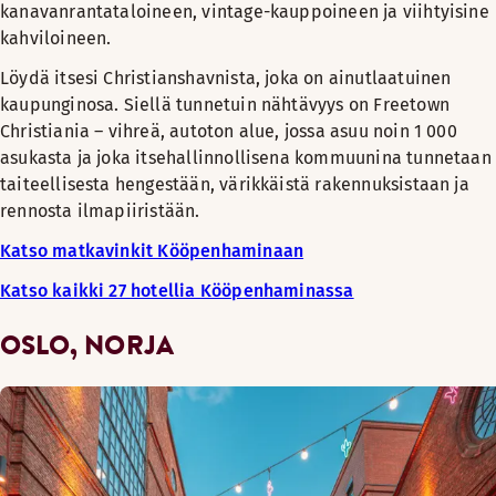
kanavanrantataloineen, vintage-kauppoineen ja viihtyisine
kahviloineen.
Löydä itsesi Christianshavnista, joka on ainutlaatuinen
kaupunginosa. Siellä tunnetuin nähtävyys on Freetown
Christiania – vihreä, autoton alue, jossa asuu noin 1 000
asukasta ja joka itsehallinnollisena kommuunina tunnetaan
taiteellisesta hengestään, värikkäistä rakennuksistaan ja
rennosta ilmapiiristään.
Katso matkavinkit Kööpenhaminaan
Katso kaikki 27 hotellia Kööpenhaminassa
OSLO, NORJA