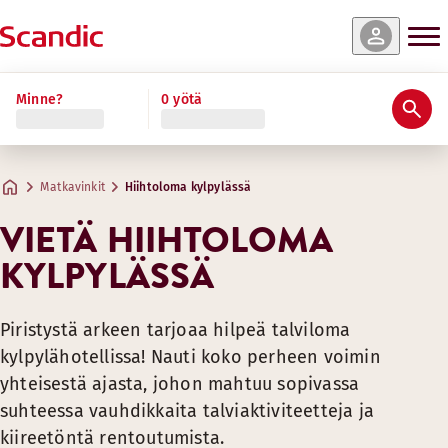
Minne?
0 yötä
Matkavinkit
Hiihtoloma kylpylässä
VIETÄ HIIHTOLOMA
KYLPYLÄSSÄ
Piristystä arkeen tarjoaa hilpeä talviloma
kylpylähotellissa! Nauti koko perheen voimin
yhteisestä ajasta, johon mahtuu sopivassa
suhteessa vauhdikkaita talviaktiviteetteja ja
kiireetöntä rentoutumista.