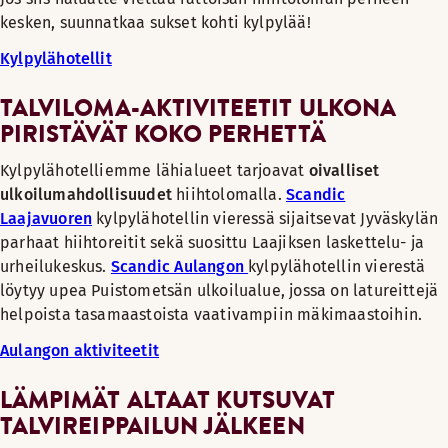
kesken, suunnatkaa sukset kohti kylpylää!
Kylpylähotellit
TALVILOMA-AKTIVITEETIT ULKONA
PIRISTÄVÄT KOKO PERHETTÄ
Kylpylähotelliemme lähialueet tarjoavat
oivalliset
ulkoilumahdollisuudet
hiihtolomalla.
Scandic
Laajavuoren
kylpylähotellin vieressä sijaitsevat Jyväskylän
parhaat hiihtoreitit sekä suosittu Laajiksen laskettelu- ja
urheilukeskus.
Scandic Aulangon
kylpylähotellin vierestä
löytyy upea Puistometsän ulkoilualue, jossa on latureittejä
helpoista tasamaastoista vaativampiin mäkimaastoihin.
Aulangon aktiviteetit
LÄMPIMÄT ALTAAT KUTSUVAT
TALVIREIPPAILUN JÄLKEEN