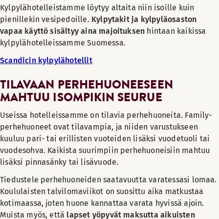
Kylpylähotelleistamme löytyy altaita niin isoille kuin
pienillekin vesipedoille.
Kylpytakit ja kylpyläosaston
vapaa käyttö sisältyy aina majoituksen
hintaan kaikissa
kylpylähotelleissamme Suomessa.
Scandicin kylpylähotellit
TILAVAAN PERHEHUONEESEEN
MAHTUU ISOMPIKIN SEURUE
Useissa hotelleissamme on tilavia perhehuoneita. Family-
perhehuoneet ovat tilavampia, ja niiden varustukseen
kuuluu pari- tai erillisten vuoteiden lisäksi vuodetuoli tai
vuodesohva. Kaikista suurimpiin perhehuoneisiin mahtuu
lisäksi pinnasänky tai lisävuode.
Tiedustele perhehuoneiden saatavuutta varatessasi lomaa.
Koululaisten talvilomaviikot on suosittu aika matkustaa
kotimaassa, joten huone kannattaa varata hyvissä ajoin.
Muista myös, että
lapset yöpyvät maksutta
aikuisten