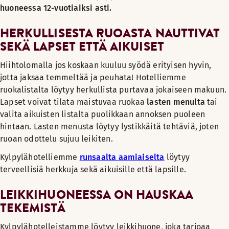
huoneessa 12-vuotiaiksi asti.
HERKULLISESTA RUOASTA NAUTTIVAT
SEKÄ LAPSET ETTÄ AIKUISET
Hiihtolomalla jos koskaan kuuluu syödä erityisen hyvin,
jotta jaksaa temmeltää ja peuhata! Hotelliemme
ruokalistalta löytyy herkullista purtavaa jokaiseen makuun.
Lapset voivat tilata maistuvaa ruokaa
lasten menulta
tai
valita aikuisten listalta puolikkaan annoksen puoleen
hintaan. Lasten menusta löytyy lystikkäitä tehtäviä, joten
ruoan odottelu sujuu leikiten.
Kylpylähotelliemme
runsaalta aamiaiselta
löytyy
terveellisiä herkkuja sekä aikuisille että lapsille.
LEIKKIHUONEESSA ON HAUSKAA
TEKEMISTÄ
Kylpylähotelleistamme löytyy leikkihuone, joka tarjoaa