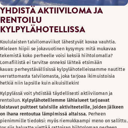
YHDISTÄ AKTIIVILOMA JA
RENTOILU
KYLPYLÄHOTELLISSA
Koululaisten talvilomaviikot lähestyvät kovaa vauhtia.
Mieleen hiipii se jokavuotinen kysymys: mitä mukavaa
tekemistä koko perheelle voisi keksiä hiihtolomalla?
Lomafiilistä ei tarvitse onneksi lähteä etsimään
kauas: perheystävällisissä kylpylähotelleissamme nautitte
verrattomasta talvilomasta, joka tarjoaa ikimuistoisia
hetkiä niin lapsille kuin aikuisillekin!
Kylpylässä voit yhdistää täydellisesti aktiiviloman ja
rentoilun.
Kylpylähotelliemme lähialueet tarjoavat
loistavat puitteet talvisille aktiviteeteille, joiden jälkeen
on ihana rentoutua lämpimissä altaissa.
Perheen
pienimmille tiedoksi: myös riemukkaampi meno on sallittu.
Jos siis haluatte viettää rattoisan hiihtoloman perheen