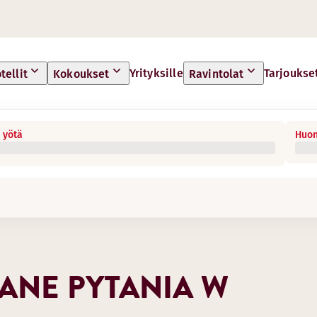
Yrityksille
Tarjoukse
tellit
Kokoukset
Ravintolat
 yötä
Huon
ANE PYTANIA W