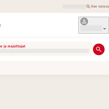
Hae varaus
t
e ja majoittujat