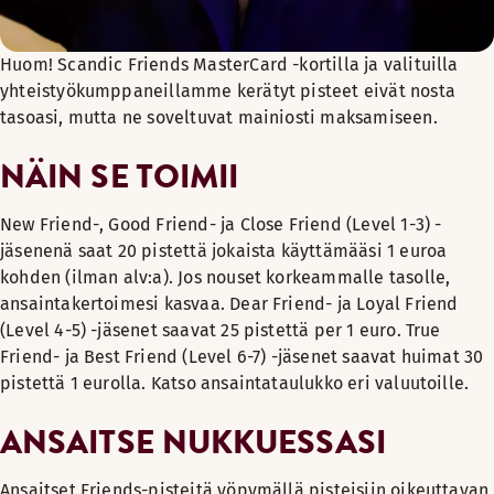
Huom! Scandic Friends MasterCard -kortilla ja valituilla
yhteistyökumppaneillamme kerätyt pisteet eivät nosta
tasoasi, mutta ne soveltuvat mainiosti maksamiseen.
NÄIN SE TOIMII
New Friend-, Good Friend- ja Close Friend (Level 1-3) -
jäsenenä saat 20 pistettä jokaista käyttämääsi 1 euroa
kohden (ilman alv:a). Jos nouset korkeammalle tasolle,
ansaintakertoimesi kasvaa. Dear Friend- ja Loyal Friend
(Level 4-5) -jäsenet saavat 25 pistettä per 1 euro. True
Friend- ja Best Friend (Level 6-7) -jäsenet saavat huimat 30
pistettä 1 eurolla. Katso ansaintataulukko eri valuutoille.
ANSAITSE NUKKUESSASI
Ansaitset Friends-pisteitä yöpymällä pisteisiin oikeuttavan