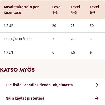
Ansaintakerroin per
Level
Level
Level
jäsentaso
1–3
4–5
6–7
1 EUR
20
25
30
1 SEK/NOK/DKK
2
2.5
3
1 PLN
6
7.5
9
KATSO MYÖS
Lue lisää Scandic Friends -ohjelmasta
Näin käytät pisteitäsi