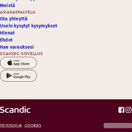
Meistä
ASIAKASPALVELU
Ota yhteyttä
Usein kysytyt kysymykset
Hinnat
Ehdot
Hae varauksesi
SCANDIC-SOVELLUS
TIETOSUOJA
COOKIES