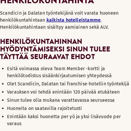
HENKILÖKUNTAHINTA
Scandicin ja Dalatan työntekijänä voit varata huoneen
henkilökuntahintaan
kaikista hotelleistamme
.
Henkilökuntahintaan sisältyy aamiainen sekä ALV.
HENKILÖKUNTAHINNAN
HYÖDYNTÄMISEKSI SINUN TULEE
TÄYTTÄÄ SEURAAVAT EHDOT
Esitä voimassa oleva Team Member -kortti ja
henkilötodistus sisäänkirjautumisen yhteydessä
Olet Scandicin, Dalatan tai franchise-hotellin työntekijä
Varauksen voi tehdä enintään 120 päivää etukäteen
Sinun tulee olla mukana varattavassa seurueessa
Huoneita on saatavilla rajoitetusti
Enintään kaksi huonetta per yö ja yksi lisävuode per
varaus