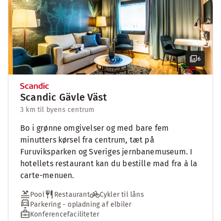
6
Scandic Gävle Väst
3 km til byens centrum
Bo i grønne omgivelser og med bare fem
minutters kørsel fra centrum, tæt på
Furuviksparken og Sveriges jernbanemuseum. I
hotellets restaurant kan du bestille mad fra à la
carte-menuen.
Pool
Restaurant
Cykler til låns
Parkering - opladning af elbiler
Konferencefaciliteter