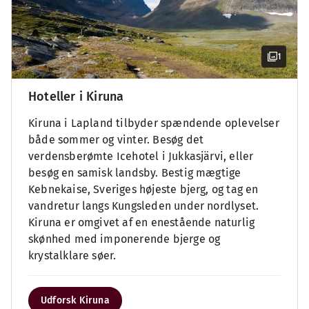
1
Hoteller i Kiruna
Kiruna i Lapland tilbyder spændende oplevelser
både sommer og vinter. Besøg det
verdensberømte Icehotel i Jukkasjärvi, eller
besøg en samisk landsby. Bestig mægtige
Kebnekaise, Sveriges højeste bjerg, og tag en
vandretur langs Kungsleden under nordlyset.
Kiruna er omgivet af en enestående naturlig
skønhed med imponerende bjerge og
krystalklare søer.
Udforsk Kiruna