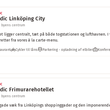
dic Linköping City
l byens centrum
et ligger centralt, tæt på både togstationen og lufthavnen.
retter fra vores à la carte-menu.
aurant
Cykler til låns
Parkering - opladning af elbiler
Konfere
dic Frimurarehotellet
l byens centrum
gade væk fra Linköpings shoppinggader og den imponerend