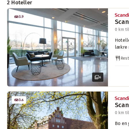
2 Hoteller
3.9
Scan
0 km ti
Hotell
lækre 
Rest
6
3.6
Scan
0 km ti
Bo en 