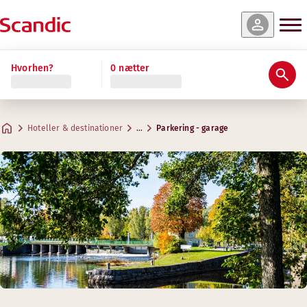
Hvorhen?
0 nætter
Hoteller & destinationer
…
Parkering - garage