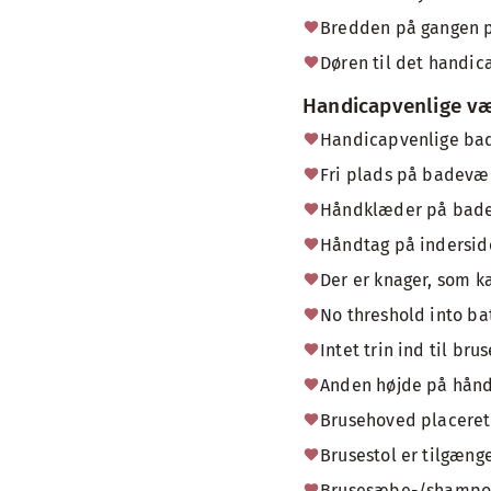
Bredden på gangen på
Døren til det handic
Handicapvenlige væ
Handicapvenlige ba
Fri plads på badevæ
Håndklæder på badevæ
Håndtag på inderside
Der er knager, som ka
No threshold into b
Intet trin ind til br
Anden højde på hånd
Brusehoved placeret i
Brusestol er tilgænge
Brusesæbe-/shampoob