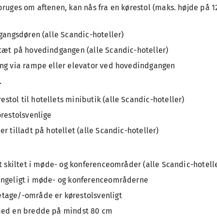
bruges om aftenen, kan nås fra en kørestol (maks. højde på 1
dgangsdøren (alle Scandic-hoteller)
tæt på hovedindgangen (alle Scandic-hoteller)
ang via rampe eller elevator ved hovedindgangen
r
tol til hotellets minibutik (alle Scandic-hoteller)
ørestolsvenlige
r tilladt på hotellet (alle Scandic-hoteller)
gt skiltet i møde- og konferenceområder (alle Scandic-hotell
ængeligt i møde- og konferenceområderne
tage/-område er kørestolsvenligt
med en bredde på mindst 80 cm