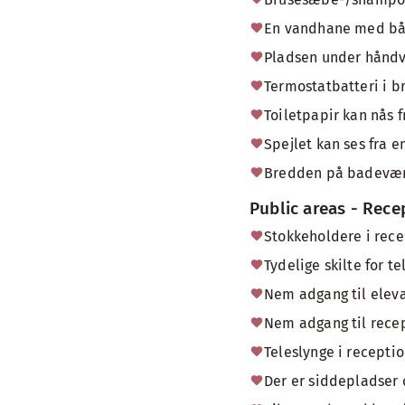
En vandhane med bå
Pladsen under håndva
Termostatbatteri i b
Toiletpapir kan nås f
Spejlet kan ses fra e
Bredden på badevær
Public areas - Rece
Stokkeholdere i rece
Tydelige skilte for t
Nem adgang til eleva
Nem adgang til recep
Teleslynge i receptio
Der er siddepladser