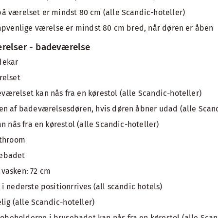
 værelset er mindst 80 cm (alle Scandic-hoteller)
apvenlige værelse er mindst 80 cm bred, når døren er åben
relser - badeværelse
dekar
relset
relset kan nås fra en kørestol (alle Scandic-hoteller)
n af badeværelsesdøren, hvis døren åbner udad (alle Scand
n nås fra en kørestol (alle Scandic-hoteller)
athroom
usebadet
vasken: 72 cm
 nederste positionrrives (all scandic hotels)
lig (alle Scandic-hoteller)
eholderne i brusebadet kan nås fra en kørestol (alle Scand