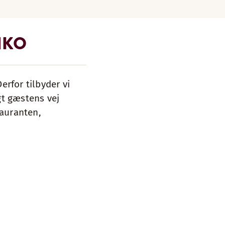
NKO
erfor tilbyder vi
gt gæstens vej
tauranten,