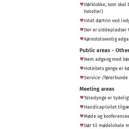
Dørklokke, som skal 
hoteller)
Intet dørtrin ved in
Der er siddepladser 
Kørestolsvenlig adg
Public areas - Othe
Nem adgang med køres
Hotellets gange er k
Service-/førerhunde e
Meeting areas
Teleslynge er tydeli
Handicaptoilet tilg
Møde og konferencee
Dør til mødelokale 