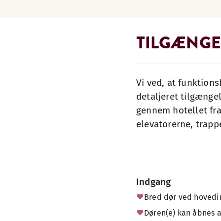
TILGÆNGE
Vi ved, at funktions
detaljeret tilgængel
gennem hotellet fra
elevatorerne, trapp
Indgang
Bred dør ved hoved
Døren(e) kan åbnes 