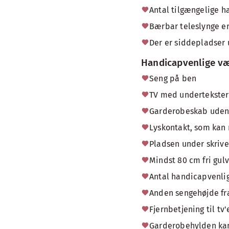
Antal tilgængelige h
Bærbar teleslynge er 
Der er siddepladser
Handicapvenlige væ
Seng på ben
TV med undertekster 
Garderobeskab uden
Lyskontakt, som kan 
Pladsen under skrive
Mindst 80 cm fri gul
Antal handicapvenlig
Anden sengehøjde fra
Fjernbetjening til tv
Garderobehylden kan 