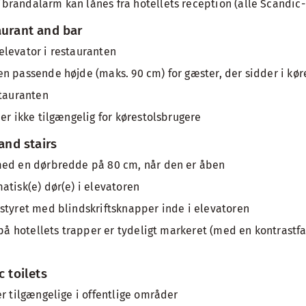
randalarm kan lånes fra hotellets reception (alle Scandic-
aurant and bar
levator i restauranten
n passende højde (maks. 90 cm) for gæster, der sidder i kør
stauranten
er ikke tilgængelig for kørestolsbrugere
 and stairs
med en dørbredde på 80 cm, når den er åben
atisk(e) dør(e) i elevatoren
styret med blindskriftsknapper inde i elevatoren
 på hotellets trapper er tydeligt markeret (med en kontrastfar
c toilets
er tilgængelige i offentlige områder