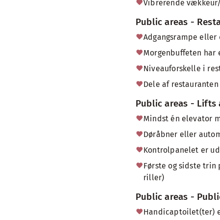
Vibrerende vækkeur/b
Public areas - Rest
Adgangsrampe eller e
Morgenbuffeten har e
Niveauforskelle i re
Dele af restauranten 
Public areas - Lifts
Mindst én elevator 
Døråbner eller autom
Kontrolpanelet er ud
Første og sidste trin
riller)
Public areas - Publi
Handicaptoilet(ter) 