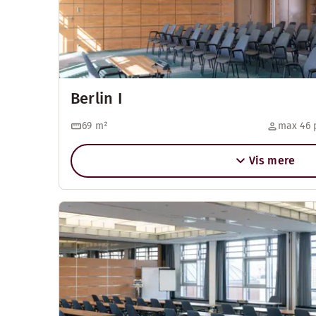
Berlin I
69
m²
max 46 
Vis mere