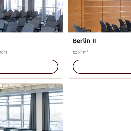
Berlin II
pers
69
m²