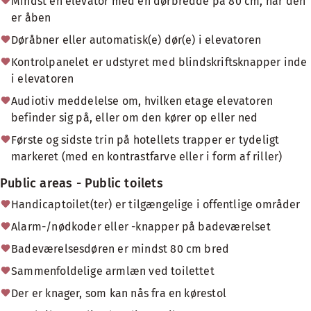
Mindst én elevator med en dørbredde på 80 cm, når den
er åben
Døråbner eller automatisk(e) dør(e) i elevatoren
Kontrolpanelet er udstyret med blindskriftsknapper inde
i elevatoren
Audiotiv meddelelse om, hvilken etage elevatoren
befinder sig på, eller om den kører op eller ned
Første og sidste trin på hotellets trapper er tydeligt
markeret (med en kontrastfarve eller i form af riller)
Public areas - Public toilets
Handicaptoilet(ter) er tilgængelige i offentlige områder
Alarm-/nødkoder eller -knapper på badeværelset
Badeværelsesdøren er mindst 80 cm bred
Sammenfoldelige armlæn ved toilettet
Der er knager, som kan nås fra en kørestol