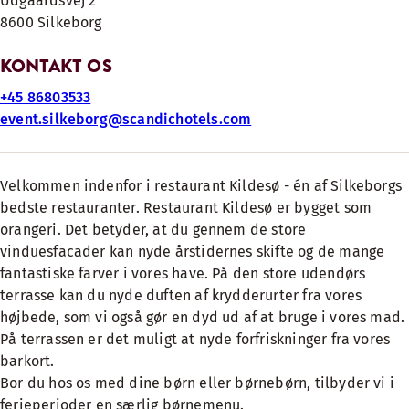
Udgaardsvej 2
8600 Silkeborg
KONTAKT OS
+45 86803533
event.silkeborg@scandichotels.com
Velkommen indenfor i restaurant Kildesø - én af Silkeborgs
bedste restauranter. Restaurant Kildesø er bygget som
orangeri. Det betyder, at du gennem de store
vinduesfacader kan nyde årstidernes skifte og de mange
fantastiske farver i vores have. På den store udendørs
terrasse kan du nyde duften af krydderurter fra vores
højbede, som vi også gør en dyd ud af at bruge i vores mad.
På terrassen er det muligt at nyde forfriskninger fra vores
barkort.
Bor du hos os med dine børn eller børnebørn, tilbyder vi i
ferieperioder en særlig børnemenu.