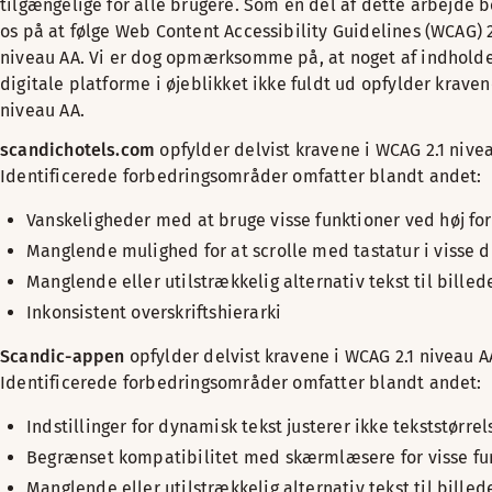
tilgængelige for alle brugere. Som en del af dette arbejde 
os på at følge Web Content Accessibility Guidelines (WCAG) 2
niveau AA. Vi er dog opmærksomme på, at noget af indholde
digitale platforme i øjeblikket ikke fuldt ud opfylder kraven
niveau AA.
scandichotels.com
opfylder delvist kravene i WCAG 2.1 nive
Identificerede forbedringsområder omfatter blandt andet:
Vanskeligheder med at bruge visse funktioner ved høj fo
Manglende mulighed for at scrolle med tastatur i visse 
Manglende eller utilstrækkelig alternativ tekst til billed
Inkonsistent overskriftshierarki
Scandic-appen
opfylder delvist kravene i WCAG 2.1 niveau A
Identificerede forbedringsområder omfatter blandt andet:
Indstillinger for dynamisk tekst justerer ikke tekststørre
Begrænset kompatibilitet med skærmlæsere for visse fu
Manglende eller utilstrækkelig alternativ tekst til billed