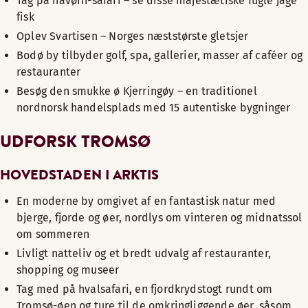
Tag på havørn-safari – se disse majestætiske fugle jage
fisk
Oplev Svartisen – Norges næststørste gletsjer
Bodø by tilbyder golf, spa, gallerier, masser af caféer og
restauranter
Besøg den smukke ø Kjerringøy – en traditionel
nordnorsk handelsplads med 15 autentiske bygninger
UDFORSK TROMSØ
HOVEDSTADEN I ARKTIS
En moderne by omgivet af en fantastisk natur med
bjerge, fjorde og øer, nordlys om vinteren og midnatssol
om sommeren
Livligt natteliv og et bredt udvalg af restauranter,
shopping og museer
Tag med på hvalsafari, en fjordkrydstogt rundt om
Tromsø-øen og ture til de omkringliggende øer, såsom