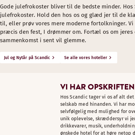
Tilkøb:
Den udvidede julebuffet
Gode julefrokoster bliver til de bedste minder. Hos 
Pris
fra 495 kr. for alle alle 5 retter eller 35 kr. pr. person pr. 
julefrokoster. Hold den hos os og glæd jer til de kl
til, eller prøv vores mere moderne fortolkninger. Vi 
Æg med rejer, mayonnaise og dild
præcis den fest, I drømmer om. Fortæl os om jeres ø
Hønsesalat med bacon og stegte svampe
sammenkomst i sent vil glemme.
Varmrøget laks med rygeostcreme og urter
Udvalg af danske oste med kiks og garniture
Confiterede andelår med svesker og æbler
Jul og Nytår på Scandic
Se alle vores hoteller
*Lokale tillæg kan forekomme i forhold til valg af lokale og
VI HAR OPSKRIFTEN
Hos Scandic tager vi os af alt det
selskab med hinanden. Vi har mo
selvfølgelig med mulighed for over
unik oplevelse, skræddersyr vi jere
drikkevarer, musik, underholdnin
ønskede hotel for at høre netop 