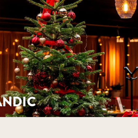
radiser – rygeost creme – fennikel
ørret skinke – butterdej – rødvinsglace
st – kiks – kirsebær gele
person)
 generel set up. Kontakt det ønskede hotel direkte for yderl
e (+ 35 kr. pr. person)
 generel set up. Kontakt det ønskede hotel direkte for yderl
ANDIC
 generel set up. Kontakt det ønskede hotel direkte for yder