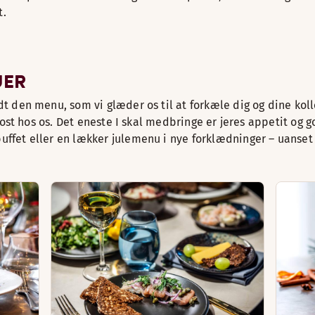
t.
UER
dt den menu, som vi glæder os til at forkæle dig og dine kol
okost hos os. Det eneste I skal medbringe er jeres appetit og 
ffet eller en lækker julemenu i nye forklædninger – uanset