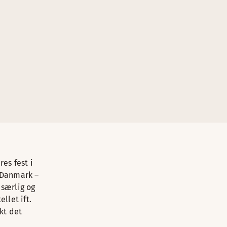
igere information og muligheder for skræddersyede løsninger.
res fest i
 Danmark –
 særlig og
llet ift.
kt det
t