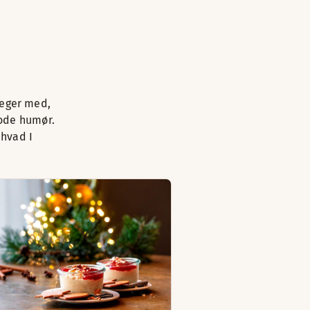
leger med,
gode humør.
 hvad I