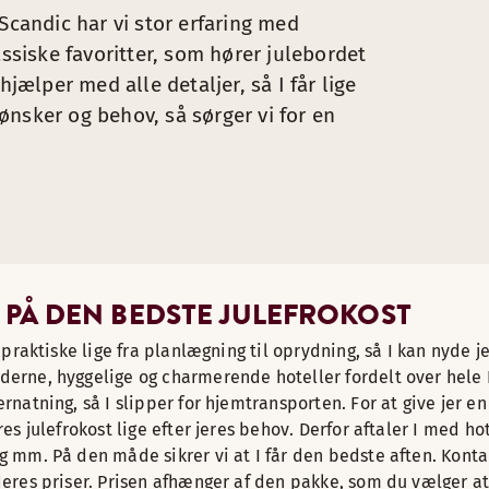
Scandic har vi stor erfaring med
ret.*
Minimum 40 personer ellers påregnes evt. lokalt gebyr.
assiske favoritter, som hører julebordet
hjælper med alle detaljer, så I får lige
nsker og behov, så sørger vi for en
 generel set up. Kontakt det ønskede hotel direkte for yderl
 PÅ DEN BEDSTE JULEFROKOST
 praktiske lige fra planlægning til oprydning, så I kan nyde je
derne, hyggelige og charmerende hoteller fordelt over hele
natning, så I slipper for hjemtransporten. For at give jer en
s julefrokost lige efter jeres behov. Derfor aftaler I med hote
g mm. På den måde sikrer vi at I får den bedste aften. Konta
deres priser. Prisen afhænger af den pakke, som du vælger a