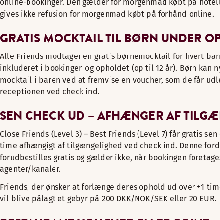
online-bookinger. Den gælder for morgenmad købt på hotel
gives ikke refusion for morgenmad købt på forhånd online.
GRATIS MOCKTAIL TIL BØRN UNDER O
Alle Friends modtager en gratis børnemocktail for hvert bar
inkluderet i bookingen og opholdet (op til 12 år). Børn kan n
mocktail i baren ved at fremvise en voucher, som de får udl
receptionen ved check ind.
SEN CHECK UD – AFHÆNGER AF TILG
Close Friends (Level 3) – Best Friends (Level 7) får gratis se
time afhængigt af tilgængelighed ved check ind. Denne ford
forudbestilles gratis og gælder ikke, når bookingen foreta
agenter/kanaler.
Friends, der ønsker at forlænge deres ophold ud over +1 tim
vil blive pålagt et gebyr på 200 DKK/NOK/SEK eller 20 EUR.