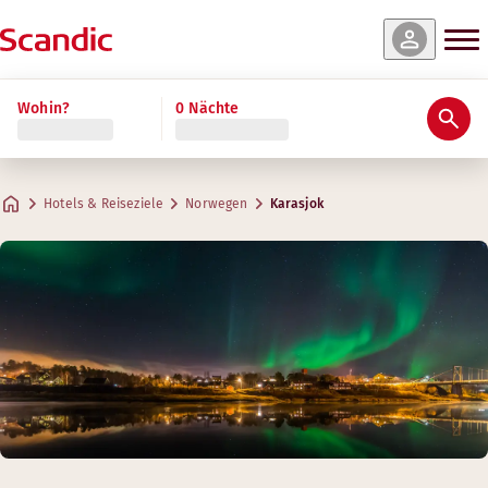
Wohin?
0 Nächte
Hotels & Reiseziele
Norwegen
Karasjok