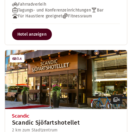
Fahrradverleih
Tagungs- und Konferenzeinrichtungen
Bar
Für Haustiere geeignet
Fitnessraum
Hotel anzeigen
3.6
6
Scandic Sjöfartshotellet
2 km zum Stadtzentrum