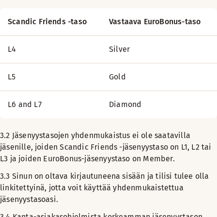
Scandic Friends -taso
Vastaava EuroBonus-taso
L4
Silver
L5
Gold
L6 and L7
Diamond
3.2
Jäsenyystasojen yhdenmukaistus ei ole saatavilla
jäsenille, joiden Scandic Friends -jäsenyystaso on L1, L2 tai
L3 ja joiden EuroBonus-jäsenyystaso on Member.
3.3
Sinun on oltava kirjautuneena sisään ja tilisi tulee olla
linkitettyinä, jotta voit käyttää yhdenmukaistettua
jäsenyystasoasi.
3.4
Kanta-asiakasohjelmista korkeamman jäsenyystason