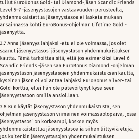
tullut EuroBonus Gold- tai Diamond-jäsen Scandic Friends
Level 5–7 -jäsenyystasojen vastaavuuden perusteella,
yhdenmukaistettua jäsenyystasoa ei lasketa mukaan
ansainnassa kohti EuroBonus-ohjelman Lifetime Gold -
jäsenyyttä.
3.7
Anna jäsenyys lahjaksi -etu ei ole voimassa, jos olet
saanut jäsenyystasosi jäsenyystason yhdenmukaistuksen
kautta. Tämä tarkoittaa sitä, että jos esimerkiksi Level 6
Scandic Friends -jäsen saa EuroBonus Diamond -ohjelman
jäsenyystason jäsenyystasojen yhdenmukaistuksen kautta,
kyseinen jäsen ei voi antaa lahjaksi EuroBonus Silver- tai
Gold-korttia, ellei hän ole pätevöitynyt kyseiseen
jäsenyystasoon omilla ansioillaan.
3.8
Kun käytät jäsenyystason yhdenmukaistusta, sen
ohjelman jäsenyystason viimeinen voimassaolopäivä, jossa
jäsenyystasosi on korkeampi, koskee myös
yhdenmukaistettua jäsenyystasoa ja siihen liittyviä etuja.
Jos kuitenkin jäsenyystasojen yhdenmukaistuksen