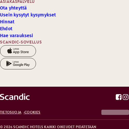
ASIAKASPALVELU
Ota yhteyttä
Usein kysytyt kysymykset
Hinnat
Ehdot
Hae varauksesi
SCANDIC-SOVELLUS
TIETOSUOJA
COOKIES
© 2026 SCANDIC HOTELS KAIKKI OIKEUDET PIDÄTETÄÄN