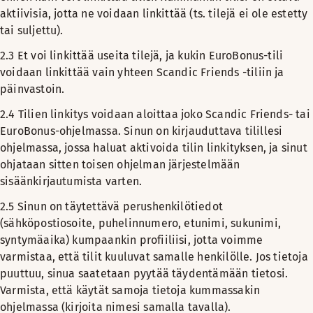
aktiivisia, jotta ne voidaan linkittää (ts. tilejä ei ole estetty
tai suljettu).
2.3
Et voi linkittää useita tilejä, ja kukin EuroBonus-tili
voidaan linkittää vain yhteen Scandic Friends -tiliin ja
päinvastoin.
2.4 Tilien linkitys voidaan aloittaa joko Scandic Friends- tai
EuroBonus-ohjelmassa. Sinun on kirjauduttava tilillesi
ohjelmassa, jossa haluat aktivoida tilin linkityksen, ja sinut
ohjataan sitten toisen ohjelman järjestelmään
sisäänkirjautumista varten.
2.5 Sinun on täytettävä perushenkilötiedot
(sähköpostiosoite, puhelinnumero, etunimi, sukunimi,
syntymäaika) kumpaankin profiiliisi, jotta voimme
varmistaa, että tilit kuuluvat samalle henkilölle. Jos tietoja
puuttuu, sinua saatetaan pyytää täydentämään tietosi.
Varmista, että käytät samoja tietoja kummassakin
ohjelmassa (kirjoita nimesi samalla tavalla).