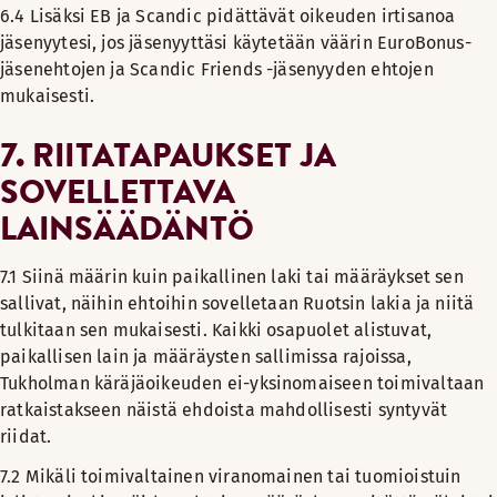
6.4 Lisäksi EB ja Scandic pidättävät oikeuden irtisanoa
jäsenyytesi, jos jäsenyyttäsi käytetään väärin EuroBonus-
jäsenehtojen ja Scandic Friends -jäsenyyden ehtojen
mukaisesti.
7. RIITATAPAUKSET JA
SOVELLETTAVA
LAINSÄÄDÄNTÖ
7.1 Siinä määrin kuin paikallinen laki tai määräykset sen
sallivat, näihin ehtoihin sovelletaan Ruotsin lakia ja niitä
tulkitaan sen mukaisesti. Kaikki osapuolet alistuvat,
paikallisen lain ja määräysten sallimissa rajoissa,
Tukholman käräjäoikeuden ei-yksinomaiseen toimivaltaan
ratkaistakseen näistä ehdoista mahdollisesti syntyvät
riidat.
7.2 Mikäli toimivaltainen viranomainen tai tuomioistuin