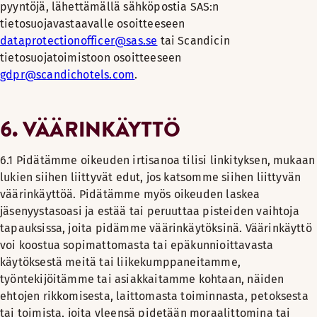
pyyntöjä, lähettämällä sähköpostia SAS:n
tietosuojavastaavalle osoitteeseen
dataprotectionofficer@sas.se
tai Scandicin
tietosuojatoimistoon osoitteeseen
gdpr@scandichotels.com
.
6. VÄÄRINKÄYTTÖ
6.1 Pidätämme oikeuden irtisanoa tilisi linkityksen, mukaan
lukien siihen liittyvät edut, jos katsomme siihen liittyvän
väärinkäyttöä. Pidätämme myös oikeuden laskea
jäsenyystasoasi ja estää tai peruuttaa pisteiden vaihtoja
tapauksissa, joita pidämme väärinkäytöksinä. Väärinkäyttö
voi koostua sopimattomasta tai epäkunnioittavasta
käytöksestä meitä tai liikekumppaneitamme,
työntekijöitämme tai asiakkaitamme kohtaan, näiden
ehtojen rikkomisesta, laittomasta toiminnasta, petoksesta
tai toimista, joita yleensä pidetään moraalittomina tai