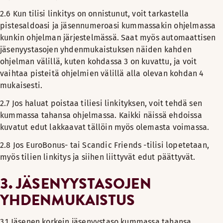
2.6 Kun tilisi linkitys on onnistunut, voit tarkastella
pistesaldoasi ja jäsennumeroasi kummassakin ohjelmassa
kunkin ohjelman järjestelmässä. Saat myös automaattisen
jäsenyystasojen yhdenmukaistuksen näiden kahden
ohjelman välillä, kuten kohdassa 3 on kuvattu, ja voit
vaihtaa pisteitä ohjelmien välillä alla olevan kohdan 4
mukaisesti.
2.7 Jos haluat poistaa tiliesi linkityksen, voit tehdä sen
kummassa tahansa ohjelmassa. Kaikki näissä ehdoissa
kuvatut edut lakkaavat tällöin myös olemasta voimassa.
2.8 Jos EuroBonus- tai Scandic Friends -tilisi lopetetaan,
myös tilien linkitys ja siihen liittyvät edut päättyvät.
3.
JÄSENYYSTASOJEN
YHDENMUKAISTUS
3.1 Jäsenen korkein jäsenyystaso kummassa tahansa