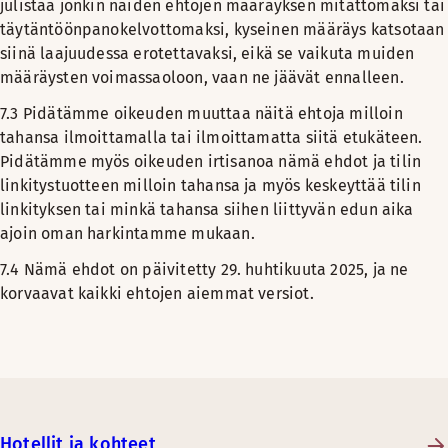
julistaa jonkin näiden ehtojen määräyksen mitättömäksi tai
täytäntöönpanokelvottomaksi, kyseinen määräys katsotaan
siinä laajuudessa erotettavaksi, eikä se vaikuta muiden
määräysten voimassaoloon, vaan ne jäävät ennalleen.
7.3 Pidätämme oikeuden muuttaa näitä ehtoja milloin
tahansa ilmoittamalla tai ilmoittamatta siitä etukäteen.
Pidätämme myös oikeuden irtisanoa nämä ehdot ja tilin
linkitystuotteen milloin tahansa ja myös keskeyttää tilin
linkityksen tai minkä tahansa siihen liittyvän edun aika
ajoin oman harkintamme mukaan.
7.4 Nämä ehdot on päivitetty 29. huhtikuuta 2025, ja ne
korvaavat kaikki ehtojen aiemmat versiot.
Hotellit ja kohteet