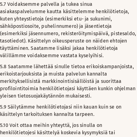
5.7 Voidaksemme palvella ja tukea sinua
asiakaspalvelumme kautta käsittelemme henkilötietoja,
kuten yhteystietoja (esimerkiksi etu- ja sukunimi,
sähköpostiosoite, puhelinnumero) ja jäsentietoja
(esimerkiksi jäsennumero, rekisteröitymispäivä, pistesaldo,
tasotiedot). Käsittelyn oikeusperuste on näiden ehtojen
täyttäminen. Saatamme lisäksi jakaa henkilötietoja
välillämme voidaksemme vastata kyselyihisi.
5.8 Saatamme lähettää sinulle tietoa erikoiskampanjoista,
erikoistarjouksista ja muista palvelun kannalta
merkityksellisistä markkinointisisällöistä ja suorittaa
profilointitoimia henkilötietojasi käyttäen kunkin ohjelman
yleisen tietosuojakäytännön mukaisesti.
5.9 Säilytämme henkilötietojasi niin kauan kuin se on
käsittelyn tarkoituksen kannalta tarpeen.
5.10 Voit ottaa meihin yhteyttä, jos sinulla on
henkilötietojesi käsittelyä koskevia kysymyksiä tai