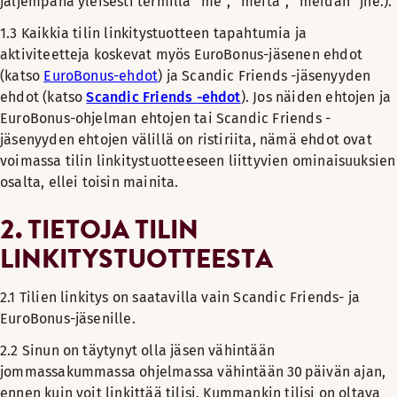
jäljempänä yleisesti termillä ”me”, ”meitä”, ”meidän” jne.).
1.3
Kaikkia tilin linkitystuotteen tapahtumia ja
aktiviteetteja koskevat myös EuroBonus-jäsenen ehdot
(katso
EuroBonus-ehdot
) ja Scandic Friends -jäsenyyden
ehdot (katso
Scandic Friends -ehdot
). Jos näiden ehtojen ja
EuroBonus-ohjelman ehtojen tai Scandic Friends -
jäsenyyden ehtojen välillä on ristiriita, nämä ehdot ovat
voimassa tilin linkitystuotteeseen liittyvien ominaisuuksien
osalta, ellei toisin mainita.
2. TIETOJA TILIN
LINKITYSTUOTTEESTA
2.1 Tilien linkitys on saatavilla vain Scandic Friends- ja
EuroBonus-jäsenille.
2.2
Sinun on täytynyt olla jäsen vähintään
jommassakummassa ohjelmassa vähintään 30 päivän ajan,
ennen kuin voit linkittää tilisi. Kummankin tilisi on oltava