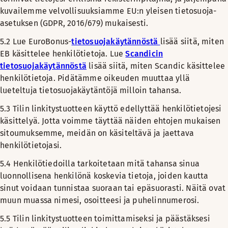
kuvailemme velvollisuuksiamme EU:n yleisen tietosuoja-
asetuksen (GDPR, 2016/679) mukaisesti.
5.2
Lue EuroBonus-
tietosuojakäytännöstä
lisää siitä, miten
EB käsittelee henkilötietoja. Lue
Scandicin
tietosuojakäytännöstä
lisää siitä, miten Scandic käsittelee
henkilötietoja. Pidätämme oikeuden muuttaa yllä
lueteltuja tietosuojakäytäntöjä milloin tahansa.
5.3 Tilin linkitystuotteen käyttö edellyttää henkilötietojesi
käsittelyä. Jotta voimme täyttää näiden ehtojen mukaisen
sitoumuksemme, meidän on käsiteltävä ja jaettava
henkilötietojasi.
5.4 Henkilötiedoilla tarkoitetaan mitä tahansa sinua
luonnollisena henkilönä koskevia tietoja, joiden kautta
sinut voidaan tunnistaa suoraan tai epäsuorasti. Näitä ovat
muun muassa nimesi, osoitteesi ja puhelinnumerosi.
5.5 Tilin linkitystuotteen toimittamiseksi ja päästäksesi