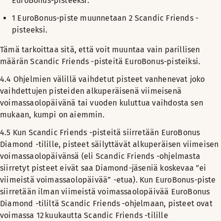
EuroBonus-pisteeksi.
1 EuroBonus-piste muunnetaan 2 Scandic Friends -
pisteeksi.
Tämä tarkoittaa sitä, että voit muuntaa vain parillisen
määrän Scandic Friends -pisteitä EuroBonus-pisteiksi.
4.4 Ohjelmien välillä vaihdetut pisteet vanhenevat joko
vaihdettujen pisteiden alkuperäisenä viimeisenä
voimassaolopäivänä tai vuoden kuluttua vaihdosta sen
mukaan, kumpi on aiemmin.
4.5 Kun Scandic Friends -pisteitä siirretään EuroBonus
Diamond -tilille, pisteet säilyttävät alkuperäisen viimeisen
voimassaolopäivänsä (eli Scandic Friends -ohjelmasta
siirretyt pisteet eivät saa Diamond-jäseniä koskevaa ”ei
viimeistä voimassaolopäivää” -etua). Kun EuroBonus-piste
siirretään ilman viimeistä voimassaolopäivää EuroBonus
Diamond -tililtä Scandic Friends -ohjelmaan, pisteet ovat
voimassa 12 kuukautta Scandic Friends -tilille