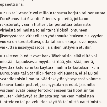
epäeettisinä.
6.2 EB tai Scandic voi milloin tahansa korjata tai peruuttaa
EuroBonus- tai Scandic Friends -pisteitä, jotka on
rekisteröity väärin tilillesi, tai peruuttaa teknisistä
virheistä tai muista toimintahäiriöistä johtuneen
jäsenyystason virheellisen yhdenmukaistuksen. Selvyyden
vuoksi on korostettava, että tällainen korjaus voi myös
vaikuttaa jäsenyystasoosi ja siihen liittyviin etuihin.
6.3 Pisteet ja edut ovat henkilökohtaisia, eikä niitä voi
missään tapauksessa myydä, siirtää, yhdistää, periä,
hyvittää käteisenä tai käyttää muihin tarkoituksiin kuin
EuroBonus- tai Scandic Friends -ohjelmaan, ellei EB tai
Scandic toisin ilmoita. Väärinkäytön yhteydessä voimme
takavarikoida pisteet, jäsenyystilan ja edut. Jäseniltä
voidaan evätä pääsy lentokoneeseen tai hotelliin tai
muuten kieltäytyä sallimasta sopimuksen mukaisten
tuotteiden tai palveluiden käyttöä tai niistä nauttimista.