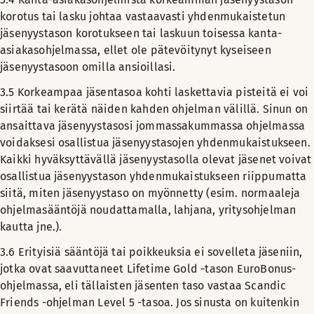
korotus tai lasku johtaa vastaavasti yhdenmukaistetun
jäsenyystason korotukseen tai laskuun toisessa kanta-
asiakasohjelmassa, ellet ole pätevöitynyt kyseiseen
jäsenyystasoon omilla ansioillasi.
3.5
Korkeampaa jäsentasoa kohti laskettavia pisteitä ei voi
siirtää tai kerätä näiden kahden ohjelman välillä. Sinun on
ansaittava jäsenyystasosi jommassakummassa ohjelmassa
voidaksesi osallistua jäsenyystasojen yhdenmukaistukseen.
Kaikki hyväksyttävällä jäsenyystasolla olevat jäsenet voivat
osallistua jäsenyystason yhdenmukaistukseen riippumatta
siitä, miten jäsenyystaso on myönnetty (esim. normaaleja
ohjelmasääntöjä noudattamalla, lahjana, yritysohjelman
kautta jne.).
3.6
Erityisiä sääntöjä tai poikkeuksia ei sovelleta jäseniin,
jotka ovat saavuttaneet Lifetime Gold -tason EuroBonus-
ohjelmassa, eli tällaisten jäsenten taso vastaa Scandic
Friends -ohjelman Level 5 -tasoa. Jos sinusta on kuitenkin