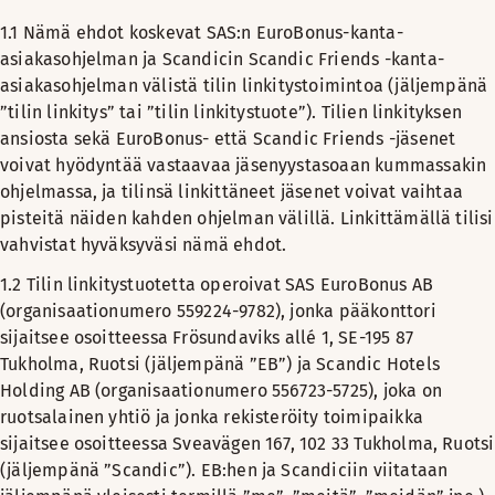
1.1 Nämä ehdot koskevat SAS:n EuroBonus-kanta-
asiakasohjelman ja Scandicin Scandic Friends -kanta-
asiakasohjelman välistä tilin linkitystoimintoa (jäljempänä
”tilin linkitys” tai ”tilin linkitystuote”). Tilien linkityksen
ansiosta sekä EuroBonus- että Scandic Friends -jäsenet
voivat hyödyntää vastaavaa jäsenyystasoaan kummassakin
ohjelmassa, ja tilinsä linkittäneet jäsenet voivat vaihtaa
pisteitä näiden kahden ohjelman välillä. Linkittämällä tilisi
vahvistat hyväksyväsi nämä ehdot.
1.2 Tilin linkitystuotetta operoivat SAS EuroBonus AB
(organisaationumero 559224-9782), jonka pääkonttori
sijaitsee osoitteessa Frösundaviks allé 1, SE-195 87
Tukholma, Ruotsi (jäljempänä ”EB”) ja Scandic Hotels
Holding AB (organisaationumero 556723-5725), joka on
ruotsalainen yhtiö ja jonka rekisteröity toimipaikka
sijaitsee osoitteessa Sveavägen 167, 102 33 Tukholma, Ruotsi
(jäljempänä ”Scandic”). EB:hen ja Scandiciin viitataan