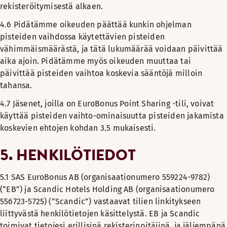
rekisteröitymisestä alkaen.
4.6 Pidätämme oikeuden päättää kunkin ohjelman
pisteiden vaihdossa käytettävien pisteiden
vähimmäismäärästä, ja tätä lukumäärää voidaan päivittää
aika ajoin. Pidätämme myös oikeuden muuttaa tai
päivittää pisteiden vaihtoa koskevia sääntöjä milloin
tahansa.
4.7 Jäsenet, joilla on EuroBonus Point Sharing -tili, voivat
käyttää pisteiden vaihto-ominaisuutta pisteiden jakamista
koskevien ehtojen kohdan 3.5 mukaisesti.
5.
HENKILÖTIEDOT
5.1 SAS EuroBonus AB (organisaationumero 559224-9782)
(”EB”) ja Scandic Hotels Holding AB (organisaationumero
556723-5725) (”Scandic”) vastaavat tilien linkitykseen
liittyvästä henkilötietojen käsittelystä. EB ja Scandic
toimivat tietojesi erillisinä rekisterinpitäjinä, ja jäljempänä