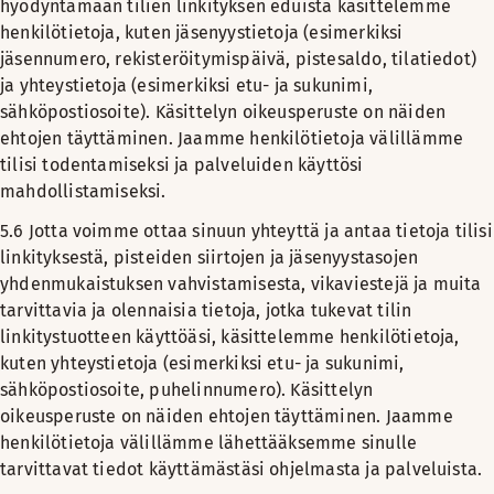
hyödyntämään tilien linkityksen eduista käsittelemme
henkilötietoja, kuten jäsenyystietoja (esimerkiksi
jäsennumero, rekisteröitymispäivä, pistesaldo, tilatiedot)
ja yhteystietoja (esimerkiksi etu- ja sukunimi,
sähköpostiosoite). Käsittelyn oikeusperuste on näiden
ehtojen täyttäminen. Jaamme henkilötietoja välillämme
tilisi todentamiseksi ja palveluiden käyttösi
mahdollistamiseksi.
5.6 Jotta voimme ottaa sinuun yhteyttä ja antaa tietoja tilisi
linkityksestä, pisteiden siirtojen ja jäsenyystasojen
yhdenmukaistuksen vahvistamisesta, vikaviestejä ja muita
tarvittavia ja olennaisia tietoja, jotka tukevat tilin
linkitystuotteen käyttöäsi, käsittelemme henkilötietoja,
kuten yhteystietoja (esimerkiksi etu- ja sukunimi,
sähköpostiosoite, puhelinnumero). Käsittelyn
oikeusperuste on näiden ehtojen täyttäminen. Jaamme
henkilötietoja välillämme lähettääksemme sinulle
tarvittavat tiedot käyttämästäsi ohjelmasta ja palveluista.