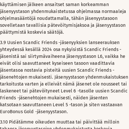
käyttämisen jälkeen ansaitset saman korkeamman
jäsenyystason yhdenmukaistetussa ohjelmassa normaaleja
ohjelmasääntöjä noudattamalla, tähän jäsenyystasoon
sovelletaan tavallisia pätevöitymisjaksoa ja jäsenyystason
päättymistä koskevia säätöjä.
3.9
Uusien Scandic Friends -jäsenyyksien lanseerauksen
yhteydessä kesällä 2024 osa nykyisistä Scandic Friends -
jäsenistä sai siirtymävaiheena jäsenyystason L6, vaikka he
eivät olisi saavuttaneet kyseiseen tasoon vaadittavia
jäsentasoa nostavia pisteitä uusien Scandic Friends -
jäsenehtojen mukaisesti. Jäsenyystason yhdenmukaistuksen
tarkoitusta varten ja elleivät nämä jäsenet ole nousseet tai
laskeneet tai pätevöityneet Level 6 -tasolle uusien Scandic
Friends -jäsenehtojen mukaisesti, näiden jäsenten
katsotaan saavuttaneen Level 5 -tason ja siten vastaavan
EuroBonus Gold -jäsenyystason.
3.10
Pidätämme oikeuden muuttaa tai päivittää milloin
tahansa jäsenyystasojen yhdenmukaistusta koskevia