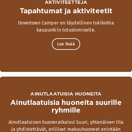
AKTIVITEETTEJA
Tapahtumat ja aktiviteetit
Downtown Camper on täydellinen tukikohta
kaupunkiin tutustumiselle.
Lue lisää
AINUTLAATUISIA HUONEITA
Ainutlaatuisia huoneita suurille
ryhmille
Ainutlaatuinen huoneratkaisu! Suuri, yhtenäinen tila
ja yhdistettävät, erilliset makuuhuoneet enintään