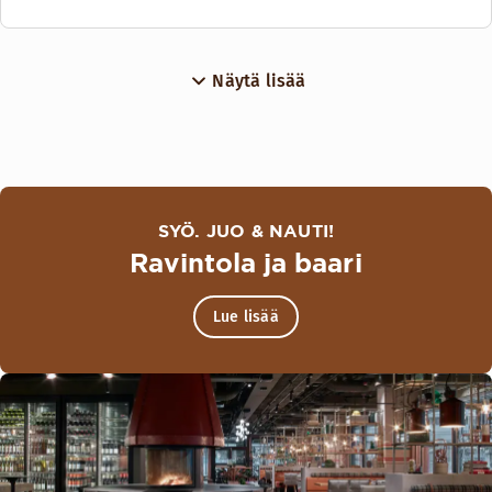
Vuoteet enintään 12 henkilölle
Menut
Näytä lisää
Meny Camper Coworking
SYÖ. JUO & NAUTI!
Ravintola ja baari
Lue lisää