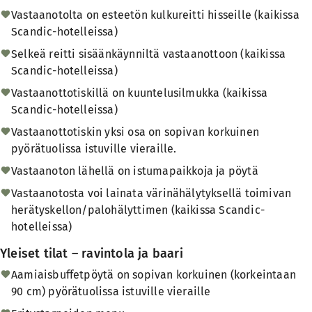
Vastaanotolta on esteetön kulkureitti hisseille (kaikissa
Scandic-hotelleissa)
Selkeä reitti sisäänkäynniltä vastaanottoon (kaikissa
Scandic-hotelleissa)
Vastaanottotiskillä on kuuntelusilmukka (kaikissa
Scandic-hotelleissa)
Vastaanottotiskin yksi osa on sopivan korkuinen
pyörätuolissa istuville vieraille.
Vastaanoton lähellä on istumapaikkoja ja pöytä
Vastaanotosta voi lainata värinähälytyksellä toimivan
herätyskellon/palohälyttimen (kaikissa Scandic-
hotelleissa)
Yleiset tilat – ravintola ja baari
Aamiaisbuffetpöytä on sopivan korkuinen (korkeintaan
90 cm) pyörätuolissa istuville vieraille