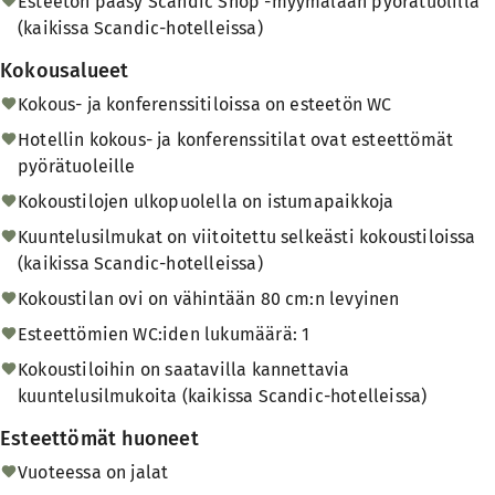
Esteetön pääsy Scandic Shop -myymälään pyörätuolilla
(kaikissa Scandic-hotelleissa)
Kokousalueet
Kokous- ja konferenssitiloissa on esteetön WC
Hotellin kokous- ja konferenssitilat ovat esteettömät
pyörätuoleille
Kokoustilojen ulkopuolella on istumapaikkoja
Kuuntelusilmukat on viitoitettu selkeästi kokoustiloissa
(kaikissa Scandic-hotelleissa)
Kokoustilan ovi on vähintään 80 cm:n levyinen
Esteettömien WC:iden lukumäärä: 1
Kokoustiloihin on saatavilla kannettavia
kuuntelusilmukoita (kaikissa Scandic-hotelleissa)
Esteettömät huoneet
Vuoteessa on jalat