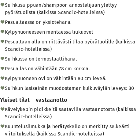
Suihkusaippuan/shampoon annostelijaan ylettyy
pyörätuolista (kaikissa Scandic-hotelleissa)
Pesualtaassa on yksiotehana.
Kylpyhuoneeseen mentäessä liukuovet
Pesualtaan alla on riittävästi tilaa pyörätuolille (kaikissa
Scandic-hotelleissa)
Suihkussa on termostaattihana.
Pesuallas on vähintään 78 cm korkea.
Kylpyhuoneen ovi on vähintään 80 cm leveä.
Suihkun lasiseinän muodostaman kulkuväylän leveys: 80
Yleiset tilat – vastaanotto
Kävelykepin pidikkeitä saatavilla vastaanotosta (kaikissa
Scandic-hotelleissa)
Kuuntelusilmukka ja herätyskello on merkitty selkeästi
viitoituksella (kaikissa Scandic-hotelleissa)