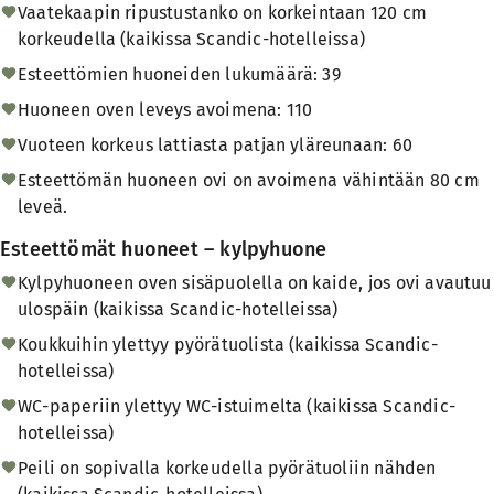
Vaatekaapin ripustustanko on korkeintaan 120 cm
korkeudella (kaikissa Scandic-hotelleissa)
Esteettömien huoneiden lukumäärä: 39
Huoneen oven leveys avoimena: 110
Vuoteen korkeus lattiasta patjan yläreunaan: 60
Esteettömän huoneen ovi on avoimena vähintään 80 cm
leveä.
Esteettömät huoneet – kylpyhuone
Kylpyhuoneen oven sisäpuolella on kaide, jos ovi avautuu
ulospäin (kaikissa Scandic-hotelleissa)
Koukkuihin ylettyy pyörätuolista (kaikissa Scandic-
hotelleissa)
WC-paperiin ylettyy WC-istuimelta (kaikissa Scandic-
hotelleissa)
Peili on sopivalla korkeudella pyörätuoliin nähden