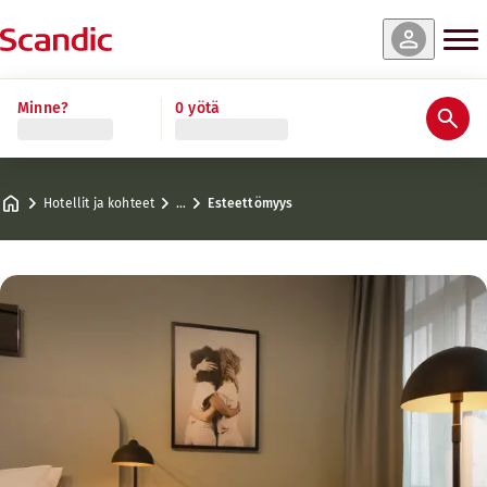
Minne?
0 yötä
Hotellit ja kohteet
…
Esteettömyys