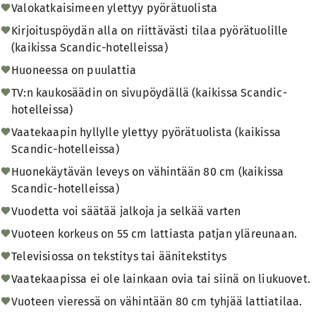
Valokatkaisimeen ylettyy pyörätuolista
Kirjoituspöydän alla on riittävästi tilaa pyörätuolille
(kaikissa Scandic-hotelleissa)
Huoneessa on puulattia
TV:n kaukosäädin on sivupöydällä (kaikissa Scandic-
hotelleissa)
Vaatekaapin hyllylle ylettyy pyörätuolista (kaikissa
Scandic-hotelleissa)
Huonekäytävän leveys on vähintään 80 cm (kaikissa
Scandic-hotelleissa)
Vuodetta voi säätää jalkoja ja selkää varten
Vuoteen korkeus on 55 cm lattiasta patjan yläreunaan.
Televisiossa on tekstitys tai äänitekstitys
Vaatekaapissa ei ole lainkaan ovia tai siinä on liukuovet.
Vuoteen vieressä on vähintään 80 cm tyhjää lattiatilaa.