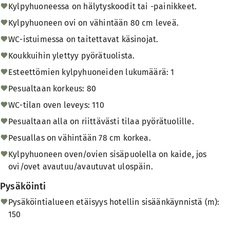
Kylpyhuoneessa on hälytyskoodit tai -painikkeet.
Kylpyhuoneen ovi on vähintään 80 cm leveä.
WC-istuimessa on taitettavat käsinojat.
Koukkuihin ylettyy pyörätuolista.
Esteettömien kylpyhuoneiden lukumäärä: 1
Pesualtaan korkeus: 80
WC-tilan oven leveys: 110
Pesualtaan alla on riittävästi tilaa pyörätuolille.
Pesuallas on vähintään 78 cm korkea.
Kylpyhuoneen oven/ovien sisäpuolella on kaide, jos
ovi/ovet avautuu/avautuvat ulospäin.
Pysäköinti
Pysäköintialueen etäisyys hotellin sisäänkäynnistä (m):
150