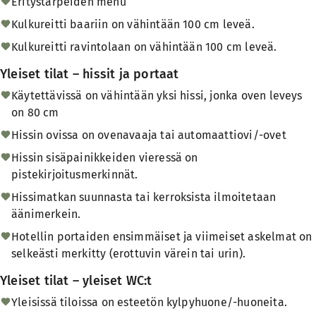
Eritystarpeiden menu
Kulkureitti baariin on vähintään 100 cm leveä.
Kulkureitti ravintolaan on vähintään 100 cm leveä.
Yleiset tilat – hissit ja portaat
Käytettävissä on vähintään yksi hissi, jonka oven leveys
on 80 cm
Hissin ovissa on ovenavaaja tai automaattiovi/-ovet
Hissin sisäpainikkeiden vieressä on
pistekirjoitusmerkinnät.
Hissimatkan suunnasta tai kerroksista ilmoitetaan
äänimerkein.
Hotellin portaiden ensimmäiset ja viimeiset askelmat on
selkeästi merkitty (erottuvin värein tai urin).
Yleiset tilat – yleiset WC:t
Yleisissä tiloissa on esteetön kylpyhuone/-huoneita.