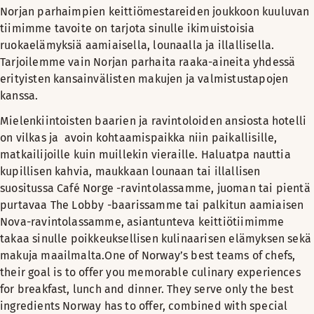
Norjan parhaimpien keittiömestareiden joukkoon kuuluvan
tiimimme tavoite on tarjota sinulle ikimuistoisia
ruokaelämyksiä aamiaisella, lounaalla ja illallisella.
Tarjoilemme vain Norjan parhaita raaka-aineita yhdessä
erityisten kansainvälisten makujen ja valmistustapojen
kanssa.
Mielenkiintoisten baarien ja ravintoloiden ansiosta hotelli
on vilkas ja avoin kohtaamispaikka niin paikallisille,
matkailijoille kuin muillekin vieraille. Haluatpa nauttia
kupillisen kahvia, maukkaan lounaan tai illallisen
suositussa Café Norge -ravintolassamme, juoman tai pientä
purtavaa The Lobby -baarissamme tai palkitun aamiaisen
Nova-ravintolassamme, asiantunteva keittiötiimimme
takaa sinulle poikkeuksellisen kulinaarisen elämyksen sekä
makuja maailmalta.One of Norway’s best teams of chefs,
their goal is to offer you memorable culinary experiences
for breakfast, lunch and dinner. They serve only the best
ingredients Norway has to offer, combined with special