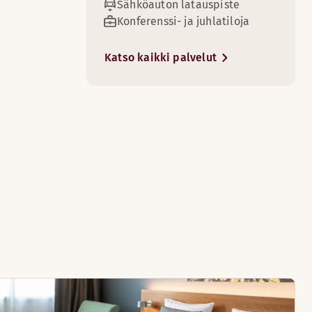
Sähköauton latauspiste
Konferenssi- ja juhlatiloja
Katso kaikki palvelut
llisia.