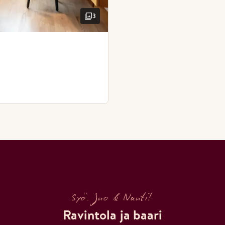
3
Syö. Juo & Nauti!
Ravintola ja baari