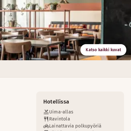
Katso kaikki kuvat
n makuun!
Hotellissa
Uima-allas
Ravintola
Lainattavia polkupyöriä