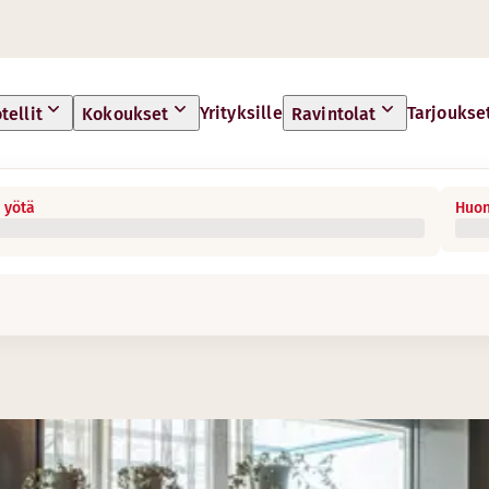
Yrityksille
Tarjoukse
tellit
Kokoukset
Ravintolat
 yötä
Huon