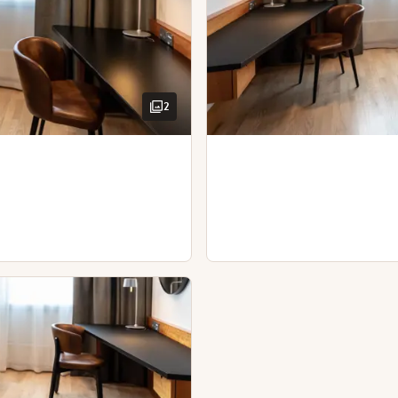
araa pöytä
2