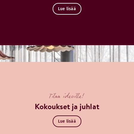
Lue lisää
Tilaa ideoille!
Kokoukset ja juhlat
Lue lisää