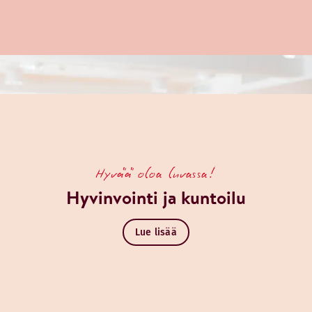
Hyvää oloa luvassa!
Hyvinvointi ja kuntoilu
Lue lisää