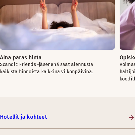
Aina paras hinta
Opiske
Scandic Friends -jäsenenä saat alennusta
Voimas
kaikista hinnoista kaikkina viikonpäivinä.
haltijo
koodil
Hotellit ja kohteet