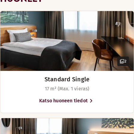
reilun 14 kilometrin päässä Helsingin
keskustasta.
Esteetön pysäköinti
Golfkenttä (0-30 km)
Turvallista vuorokauden ympäri
2
Vartiointi läpi yön
Standard Single
17 m² (Max. 1 vieras)
Katso huoneen tiedot