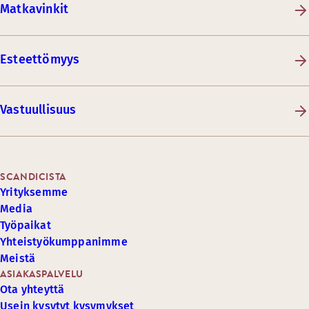
Matkavinkit
Esteettömyys
Vastuullisuus
SCANDICISTA
Yrityksemme
Media
Työpaikat
Yhteistyökumppanimme
Meistä
ASIAKASPALVELU
Ota yhteyttä
Usein kysytyt kysymykset