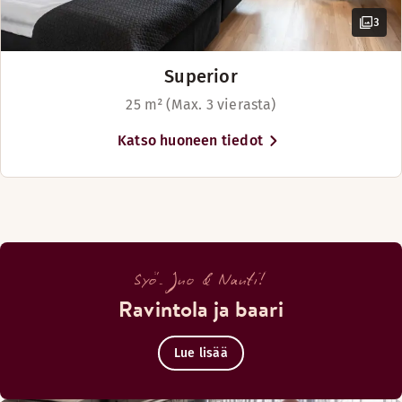
3
Superior
25 m² (Max. 3 vierasta)
Katso huoneen tiedot
Syö. Juo & Nauti!
Ravintola ja baari
Lue lisää