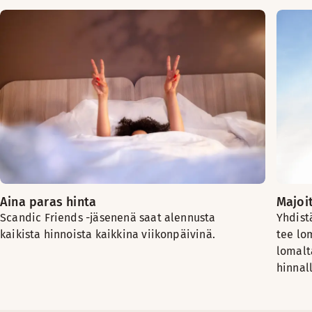
Aina paras hinta
Majoi
Scandic Friends -jäsenenä saat alennusta
Yhdist
kaikista hinnoista kaikkina viikonpäivinä.
tee lo
lomalt
hinnall