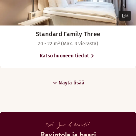
Vuoteet enintään 4 henkilölle
Saatavilla rajoitetusti
Vuoteet enintään 4 henkilölle
6
Standard Family Three
20 - 22 m² (Max. 3 vierasta)
Katso huoneen tiedot
Näytä lisää
Syö. Juo & Nauti!
Ravintola ja baari