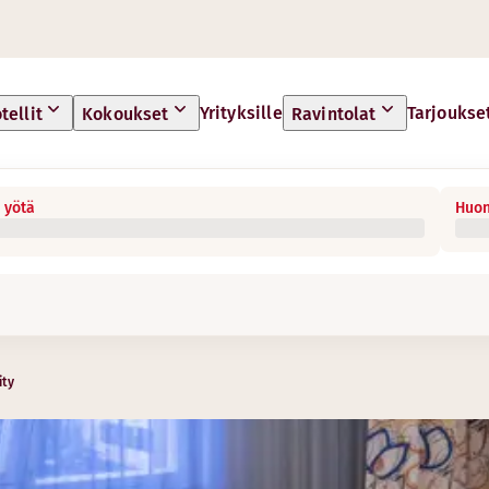
Yrityksille
Tarjoukse
tellit
Kokoukset
Ravintolat
 yötä
Huon
ity
arjoilemme vieraidemme suosikkiannoksia. Jotakin jokaisee