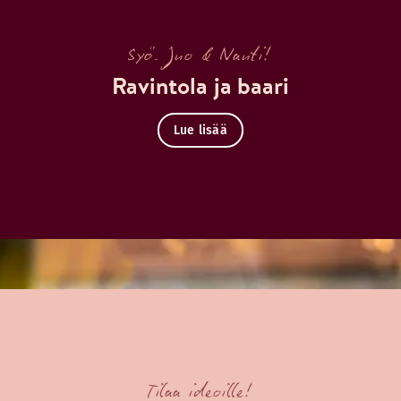
Syö. Juo & Nauti!
Ravintola ja baari
Lue lisää
Tilaa ideoille!