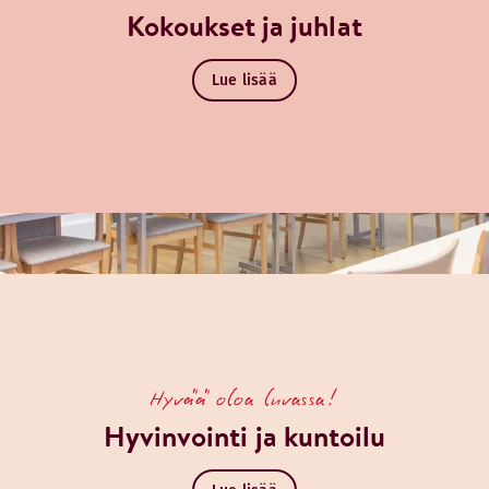
Kokoukset ja juhlat
Lue lisää
Hyvää oloa luvassa!
Hyvinvointi ja kuntoilu