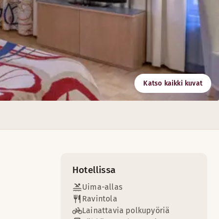
Katso kaikki kuvat
tavaan kokoustilassa.
Hotellissa
Uima-allas
Ravintola
Lainattavia polkupyöriä