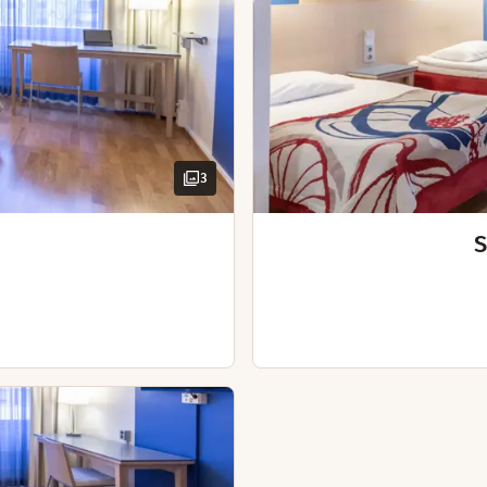
3
S
vaa.