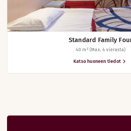
pienen kävelymatkan päässä hotellilta.
Sunnuntai: Suljettu
Menut
Standard Family Fou
Menu
40 m² (Max. 4 vierasta)
Pizza Margherita
Katso huoneen tiedot
Drinks
Jäätelömenu