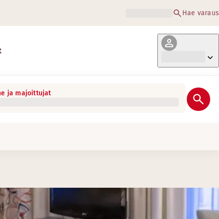
Hae varaus
t
e ja majoittujat
n makuun!