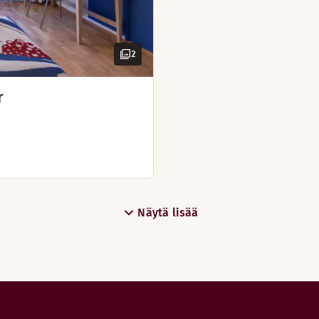
2
r
Näytä lisää