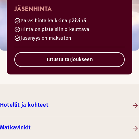
JÄSENHINTA
Paras hinta kaikkina päivinä
Hinta on pisteisiin oikeuttava
Jäsenyys on maksuton
Tutustu tarjoukseen
Hotellit ja kohteet
Matkavinkit