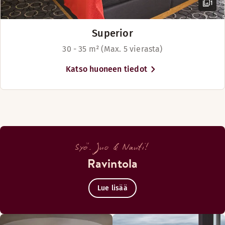
1
Superior
30 - 35 m² (Max. 5 vierasta)
Katso huoneen tiedot
Syö. Juo & Nauti!
Ravintola
Lue lisää