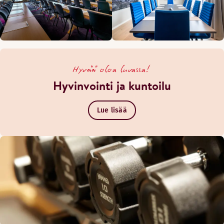
Hyvää oloa luvassa!
Hyvinvointi ja kuntoilu
Lue lisää