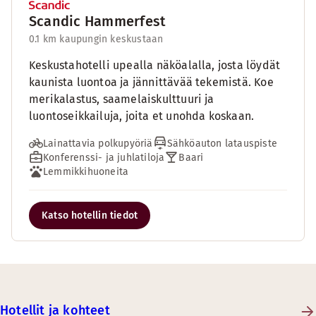
Scandic Hammerfest
0.1 km kaupungin keskustaan
Keskustahotelli upealla näköalalla, josta löydät
kaunista luontoa ja jännittävää tekemistä. Koe
merikalastus, saamelaiskulttuuri ja
luontoseikkailuja, joita et unohda koskaan.
Lainattavia polkupyöriä
Sähköauton latauspiste
Konferenssi- ja juhlatiloja
Baari
Lemmikkihuoneita
Katso hotellin tiedot
Hotellit ja kohteet