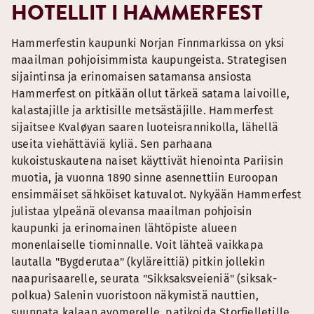
HOTELLIT I HAMMERFEST
Hammerfestin kaupunki Norjan Finnmarkissa on yksi
maailman pohjoisimmista kaupungeista. Strategisen
sijaintinsa ja erinomaisen satamansa ansiosta
Hammerfest on pitkään ollut tärkeä satama laivoille,
kalastajille ja arktisille metsästäjille. Hammerfest
sijaitsee Kvaløyan saaren luoteisrannikolla, lähellä
useita viehättäviä kyliä. Sen parhaana
kukoistuskautena naiset käyttivät hienointa Pariisin
muotia, ja vuonna 1890 sinne asennettiin Euroopan
ensimmäiset sähköiset katuvalot. Nykyään Hammerfest
julistaa ylpeänä olevansa maailman pohjoisin
kaupunki ja erinomainen lähtöpiste alueen
monenlaiselle tiominnalle. Voit lähteä vaikkapa
lautalla "Bygderutaa" (kyläreittiä) pitkin jollekin
naapurisaarelle, seurata "Sikksaksveieniä" (siksak-
polkua) Salenin vuoristoon näkymistä nauttien,
suunnata kalaan avomerelle, patikoida Storfjelletille