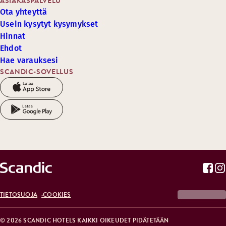
ASIAKASPALVELU
Ota yhteyttä
Usein kysytyt kysymykset
Hinnat
Ehdot
Hae varauksesi
SCANDIC-SOVELLUS
TIETOSUOJA
COOKIES
© 2026 SCANDIC HOTELS KAIKKI OIKEUDET PIDÄTETÄÄN