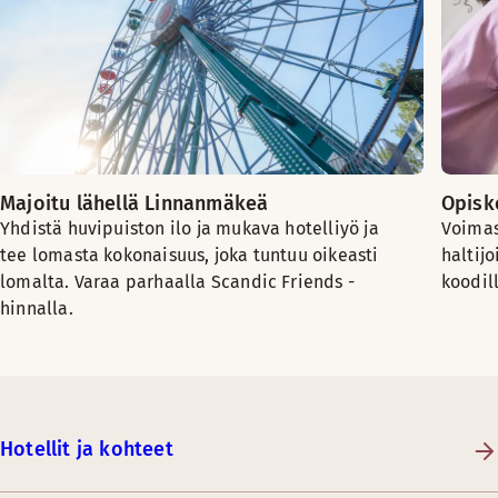
Majoitu lähellä Linnanmäkeä
Opiske
Yhdistä huvipuiston ilo ja mukava hotelliyö ja
Voimas
tee lomasta kokonaisuus, joka tuntuu oikeasti
haltijo
lomalta. Varaa parhaalla Scandic Friends -
koodil
hinnalla.
Hotellit ja kohteet