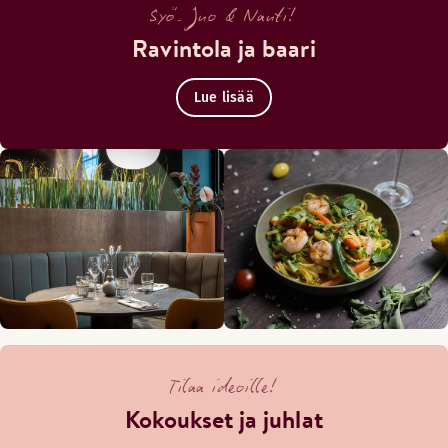
Syö. Juo & Nauti!
Ravintola ja baari
Il Centron terassi
Lue lisää
Tilaa ideoille!
Sisäpihan viihtyisällä kesäterassilla nautit virkistäviä juo
Kokoukset ja juhlat