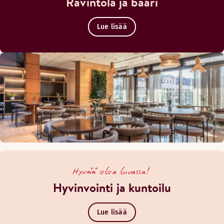
Ravintola ja baari
Lue lisää
Hyvää oloa luvassa!
Hyvinvointi ja kuntoilu
Lue lisää