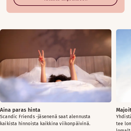
Aina paras hinta
Majoi
Scandic Friends -jäsenenä saat alennusta
Yhdist
kaikista hinnoista kaikkina viikonpäivinä.
tee lo
lomalt