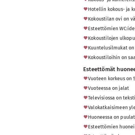
Hotellin kokous- ja k
Kokoustilan ovi on v
Esteettömien WC:ide
Kokoustilojen ulkopu
Kuuntelusilmukat on v
Kokoustiloihin on sa
Esteettömät huone
Vuoteen korkeus on 5
Vuoteessa on jalat
Televisiossa on tekst
Valokatkaisimeen yle
Huoneessa on puulat
Esteettömien huonei