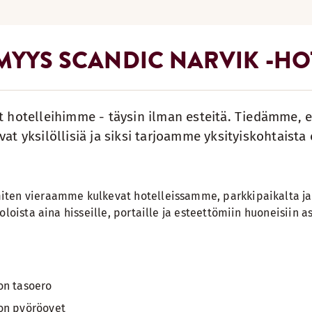
MYYS SCANDIC NARVIK -HO
ut hotelleihimme - täysin ilman esteitä. Tiedämme, e
vat yksilöllisiä ja siksi tarjoamme yksityiskohtaist
ten vieraamme kulkevat hotelleissamme, parkkipaikalta ja 
loista aina hisseille, portaille ja esteettömiin huoneisiin as
on tasoero
on pyöröovet