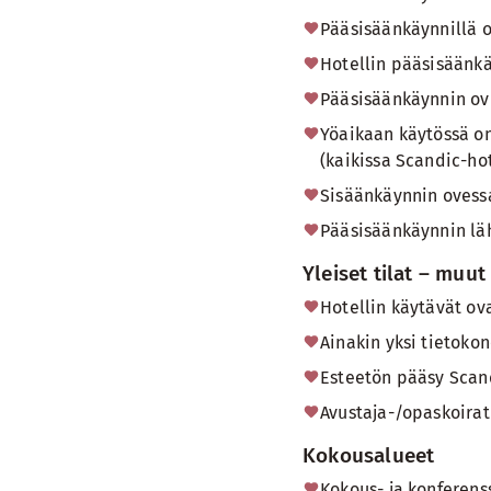
Pääsisäänkäynnillä o
Hotellin pääsisäänkä
Pääsisäänkäynnin ovi
Yöaikaan käytössä on
(kaikissa Scandic-hot
Sisäänkäynnin ovessa
Pääsisäänkäynnin läh
Yleiset tilat – muut
Hotellin käytävät ov
Ainakin yksi tietoko
Esteetön pääsy Scand
Avustaja-/opaskoirat 
Kokousalueet
Kokous- ja konferens