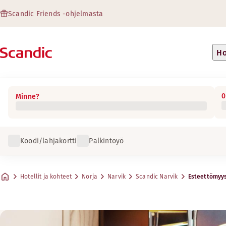
Scandic Friends -ohjelmasta
Ho
0
Minne?
Koodi/lahjakortti
Palkintoyö
Hotellit ja kohteet
Norja
Narvik
Scandic Narvik
Esteettömyy