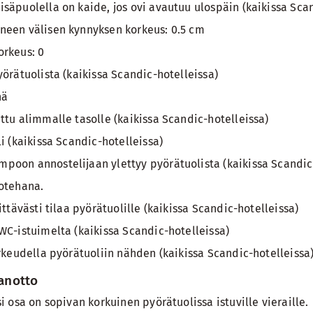
säpuolella on kaide, jos ovi avautuu ulospäin (kaikissa Scan
neen välisen kynnyksen korkeus: 0.5 cm
orkeus: 0
örätuolista (kaikissa Scandic-hotelleissa)
nä
ttu alimmalle tasolle (kaikissa Scandic-hotelleissa)
i (kaikissa Scandic-hotelleissa)
oon annostelijaan ylettyy pyörätuolista (kaikissa Scandic
otehana.
ittävästi tilaa pyörätuolille (kaikissa Scandic-hotelleissa)
WC-istuimelta (kaikissa Scandic-hotelleissa)
orkeudella pyörätuoliin nähden (kaikissa Scandic-hotelleissa
aanotto
i osa on sopivan korkuinen pyörätuolissa istuville vieraille.