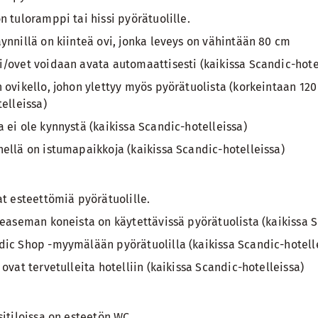
n tuloramppi tai hissi pyörätuolille.
ynnillä on kiinteä ovi, jonka leveys on vähintään 80 cm
/ovet voidaan avata automaattisesti (kaikissa Scandic-hote
 ovikello, johon ylettyy myös pyörätuolista (korkeintaan 12
elleissa)
 ei ole kynnystä (kaikissa Scandic-hotelleissa)
ellä on istumapaikkoja (kaikissa Scandic-hotelleissa)
at esteettömiä pyörätuolille.
neaseman koneista on käytettävissä pyörätuolista (kaikissa S
ic Shop -myymälään pyörätuolilla (kaikissa Scandic-hotell
ovat tervetulleita hotelliin (kaikissa Scandic-hotelleissa)
sitiloissa on esteetön WC