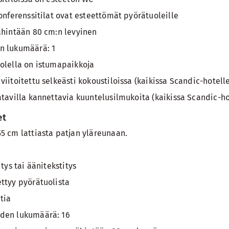
onferenssitilat ovat esteettömät pyörätuoleille
ähintään 80 cm:n levyinen
n lukumäärä: 1
olella on istumapaikkoja
iitoitettu selkeästi kokoustiloissa (kaikissa Scandic-hotelle
atavilla kannettavia kuuntelusilmukoita (kaikissa Scandic-ho
et
5 cm lattiasta patjan yläreunaan.
itys tai äänitekstitys
ttyy pyörätuolista
tia
den lukumäärä: 16