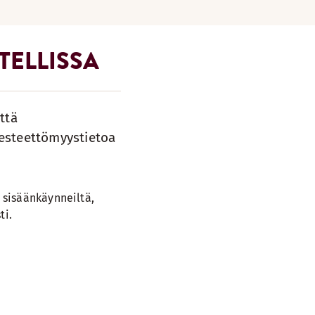
TELLISSA
ttä
a esteettömyystietoa
sisäänkäynneiltä,
ti.