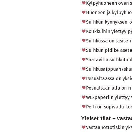
Kylpyhuoneen oven si
Huoneen ja kylpyhuo
Suihkun kynnyksen k
Koukkuihin ylettyy py
Suihkussa on lasisei
Suihkun pidike asete
Saatavilla suihkutuol
Suihkusaippuan/shamp
Pesualtaassa on yksi
Pesualtaan alla on ri
WC-paperiin ylettyy 
Peili on sopivalla k
Yleiset tilat – vast
Vastaanottotiskin yks