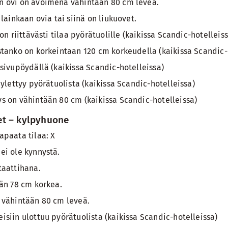
 ovi on avoimena vähintään 80 cm leveä.
lainkaan ovia tai siinä on liukuovet.
on riittävästi tilaa pyörätuolille (kaikissa Scandic-hotelleiss
tanko on korkeintaan 120 cm korkeudella (kaikissa Scandic-
sivupöydällä (kaikissa Scandic-hotelleissa)
ylettyy pyörätuolista (kaikissa Scandic-hotelleissa)
 on vähintään 80 cm (kaikissa Scandic-hotelleissa)
et – kylpyhuone
paata tilaa: X
ei ole kynnystä.
taattihana.
än 78 cm korkea.
 vähintään 80 cm leveä.
siin ulottuu pyörätuolista (kaikissa Scandic-hotelleissa)