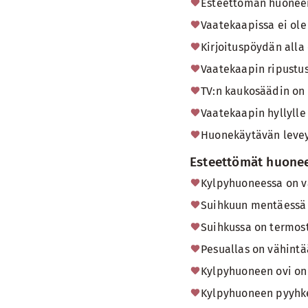
Esteettömän huoneen
Vaatekaapissa ei ole 
Kirjoituspöydän alla 
Vaatekaapin ripustus
TV:n kaukosäädin on 
Vaatekaapin hyllylle 
Huonekäytävän leveys
Esteettömät huone
Kylpyhuoneessa on va
Suihkuun mentäessä 
Suihkussa on termos
Pesuallas on vähintä
Kylpyhuoneen ovi on
Kylpyhuoneen pyyhkei