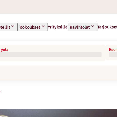
Yrityksille
Tarjoukse
tellit
Kokoukset
Ravintolat
 yötä
Huon
s