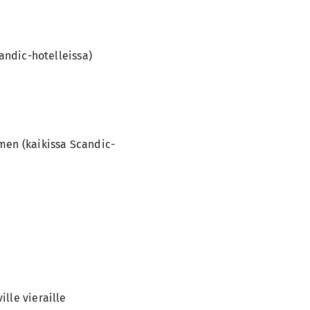
candic-hotelleissa)
men (kaikissa Scandic-
lle vieraille