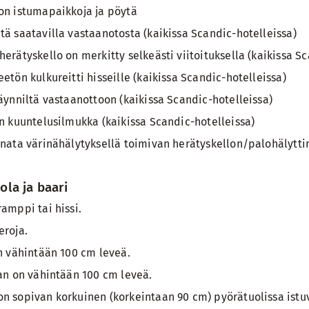
on istumapaikkoja ja pöytä
tä saatavilla vastaanotosta (kaikissa Scandic-hotelleissa)
erätyskello on merkitty selkeästi viitoituksella (kaikissa S
etön kulkureitti hisseille (kaikissa Scandic-hotelleissa)
käynniltä vastaanottoon (kaikissa Scandic-hotelleissa)
on kuuntelusilmukka (kaikissa Scandic-hotelleissa)
inata värinähälytyksellä toimivan herätyskellon/palohälytti
tola ja baari
amppi tai hissi.
eroja.
on vähintään 100 cm leveä.
aan on vähintään 100 cm leveä.
n sopivan korkuinen (korkeintaan 90 cm) pyörätuolissa istuvi