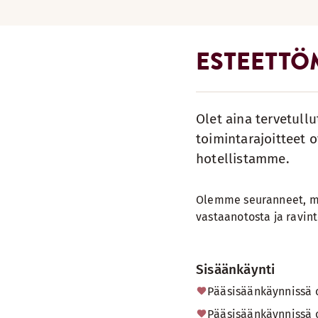
ESTEETTÖ
Olet aina tervetull
toimintarajoitteet o
hotellistamme.
Olemme seuranneet, mi
vastaanotosta ja ravinto
Sisäänkäynti
Pääsisäänkäynnissä 
Pääsisäänkäynnissä 