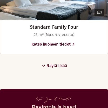
Maanantai: Suljettu
Tiistai-Torstai: 18:00-23:00
Perjantai-Lauantai: 17:00-00:00
3
Sunnuntai: Suljettu
Standard Family Four
25 m² (Max. 4 vierasta)
Katso huoneen tiedot
Näytä lisää
Syö. Juo & Nauti!
Ravintola ja baari