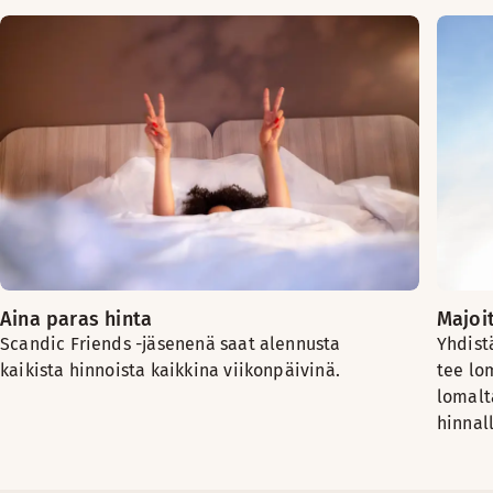
Aina paras hinta
Majoi
Scandic Friends -jäsenenä saat alennusta
Yhdist
kaikista hinnoista kaikkina viikonpäivinä.
tee lo
lomalt
hinnall