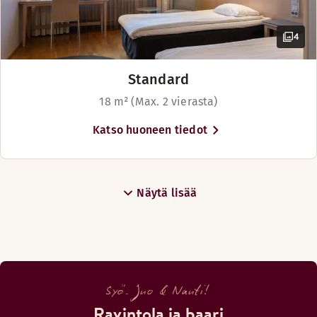
4
Standard
18 m² (Max. 2 vierasta)
Katso huoneen tiedot
Näytä lisää
Syö. Juo & Nauti!
Ravintola ja baari