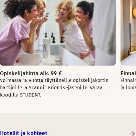
Opiskelijahinta alk. 99 €
Finnai
Voimassa 18 vuotta täyttäneille opiskelijakortin
Finnai
haltijoille ja Scandic Friends -jäsenille. Varaa
ja lom
koodilla STUDENT.
Hotellit ja kohteet