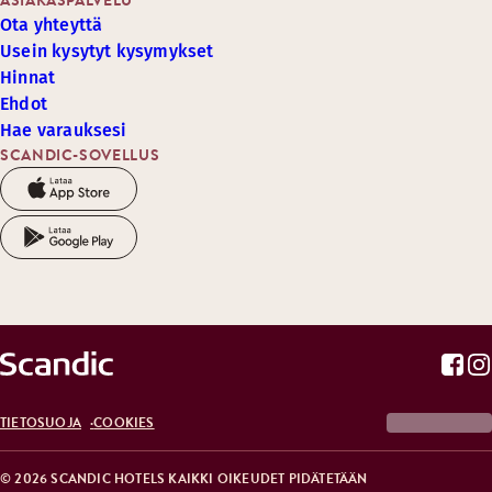
ASIAKASPALVELU
Ota yhteyttä
Usein kysytyt kysymykset
Hinnat
Ehdot
Hae varauksesi
SCANDIC-SOVELLUS
TIETOSUOJA
COOKIES
© 2026 SCANDIC HOTELS KAIKKI OIKEUDET PIDÄTETÄÄN