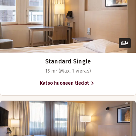
Mukavassa aulabaarissa nautit juoman ja pientä purtavaa my
Aukioloajat
BAARI
4
Maanantai-Sunnuntai: 09:00-01:00
Standard Single
15 m² (Max. 1 vieras)
Katso huoneen tiedot