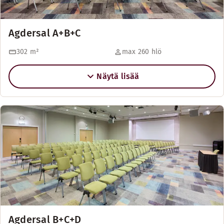
Agdersal A+B+C
302
m²
max 260 hlö
Näytä lisää
Agdersal B+C+D