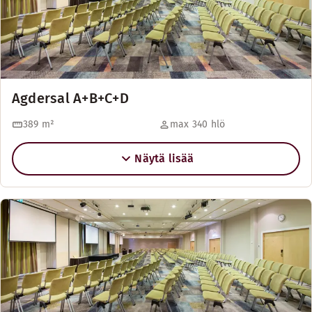
Agdersal A+B+C+D
389
m²
max 340 hlö
Näytä lisää