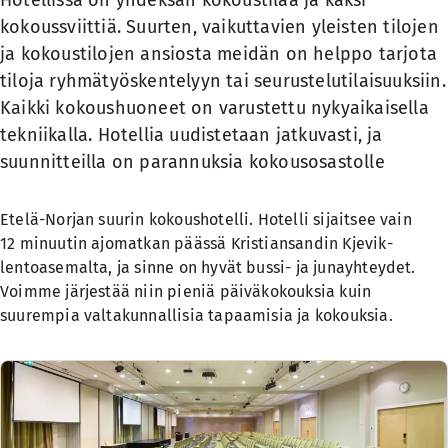
Hotellissa on yhdeksän kokoustilaa ja kaksi
kokoussviittiä. Suurten, vaikuttavien yleisten tilojen
ja kokoustilojen ansiosta meidän on helppo tarjota
tiloja ryhmätyöskentelyyn tai seurustelutilaisuuksiin.
Kaikki kokoushuoneet on varustettu nykyaikaisella
tekniikalla. Hotellia uudistetaan jatkuvasti, ja
suunnitteilla on parannuksia kokousosastolle
Etelä-Norjan suurin kokoushotelli. Hotelli sijaitsee vain
12 minuutin ajomatkan päässä Kristiansandin Kjevik-
lentoasemalta, ja sinne on hyvät bussi- ja junayhteydet.
Voimme järjestää niin pieniä päiväkokouksia kuin
suurempia valtakunnallisia tapaamisia ja kokouksia.