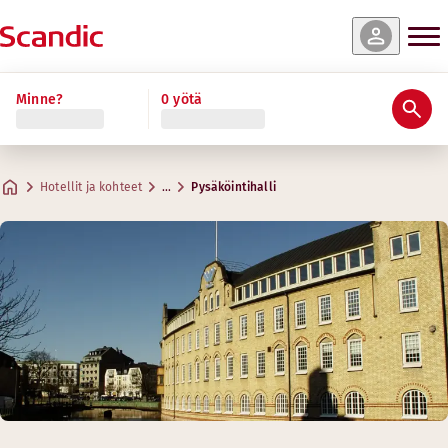
Minne?
0 yötä
Hotellit ja kohteet
…
Pysäköintihalli