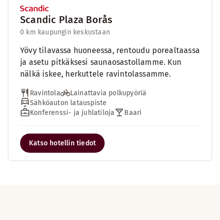
Scandic Plaza Borås
0 km kaupungin keskustaan
Yövy tilavassa huoneessa, rentoudu porealtaassa
ja asetu pitkäksesi saunaosastollamme. Kun
nälkä iskee, herkuttele ravintolassamme.
Ravintola
Lainattavia polkupyöriä
Sähköauton latauspiste
Konferenssi- ja juhlatiloja
Baari
Katso hotellin tiedot