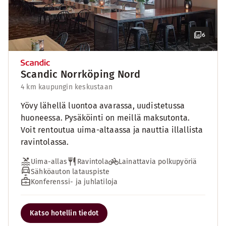
6
Scandic Norrköping Nord
4 km kaupungin keskustaan
Yövy lähellä luontoa avarassa, uudistetussa
huoneessa. Pysäköinti on meillä maksutonta.
Voit rentoutua uima-altaassa ja nauttia illallista
ravintolassa.
Uima-allas
Ravintola
Lainattavia polkupyöriä
Sähköauton latauspiste
Konferenssi- ja juhlatiloja
Katso hotellin tiedot