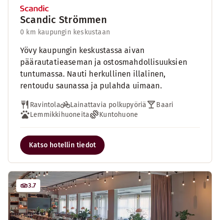
Scandic Strömmen
0 km kaupungin keskustaan
Yövy kaupungin keskustassa aivan
päärautatieaseman ja ostosmahdollisuuksien
tuntumassa. Nauti herkullinen illalinen,
rentoudu saunassa ja pulahda uimaan.
Ravintola
Lainattavia polkupyöriä
Baari
Lemmikkihuoneita
Kuntohuone
Katso hotellin tiedot
3.7