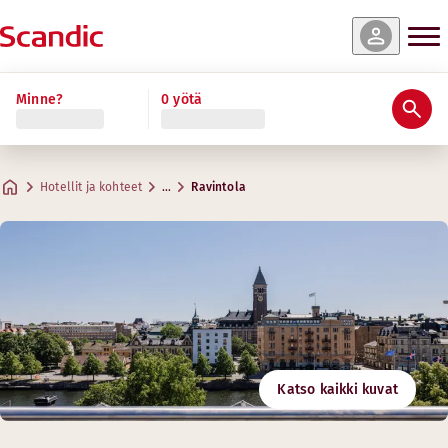
Minne?
0 yötä
Hotellit ja kohteet
…
Ravintola
Katso kaikki kuvat